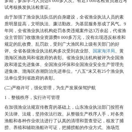
多期，参加学习人员达6 000多人次。有近3 000名检查员通过考
试考核换发执法检查证。
由于加强了渔业执法队伍的自身建设，全省渔业执法人员的素
质明显提高，文明执法、廉洁勤政、为基层服务形成了风气。9
年间，全省渔业执法机构处罚各类违规案件达3万余起，代省渔
业主管部门收缴渔业资源费8 000多万元，没有出现违反标准和
规定的乱收费、乱罚款，受到广大渔民和上级有关部门的好
评。全省各级渔业执法机构多次受到农业部、
国家海洋局
、黄
渤海区渔政局和省政府的表彰。省渔业执法机构被评为全国渔
政和港监先进集体、全国渔业环保和全国渔业安全生产管理先
进集体、渤海区赤潮防治先进单位。“八五”末又有25个渔业执
法单位受到省政府的表彰。
(
二)严格许可，强化管理，为生产发展保驾护航
1
．整顿秩序，实行许可管理
在加强渔业法规宣传教育的基础上，山东渔业执法部门按照有
关法律、法规，坚持依法行政。从整顿生产秩序人手，对各类
渔船和各种作业依法进行了认真的清理和普查登记，核发了捕
捞、养殖和辅助渔船许可证，把捕捞船的作业方式、渔场范