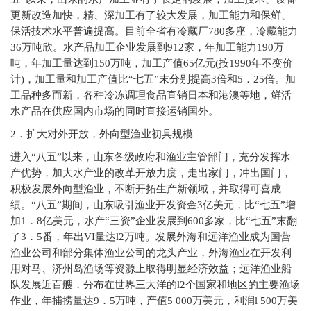
更新改造加快，精、深加工有了较大发展，加工能力和保鲜、
保活技术水平普遍提高。目前全省有冷藏厂780多座，冷藏能力
36万吨欣。水产品加工企业发展到912家，年加工能力190万
吨，年加工量达到150万吨，加工产值65亿元(按1990年不变价
计)，加工量和加工产值比“七五”末分别提高3倍和5．25倍。加
工品种多而新，各种冷冻调理食品直销日本和港澳等地，鲜活
水产品在供应国内市场的同时直接运销国外。
2
．扩大对外开放，外向型渔业初具规模
进入“八五”以来，山东各级政府和渔业主管部门，充分发挥水
产优势，加大水产业的改革开放力度，走出家门，冲出国门，
积极发展外向型渔业，不断开拓生产新领域，并取得可喜成
绩。“八五”期间，山东吸引渔业开发资金3亿美元，比“七五”增
加1．8亿美元，水产“三资”企业发展到600多家，比“七五”末翻
了3．5番，年出VI量达l2万吨。发展外海和远洋渔业成为国营
渔业公司和部分集体渔业公司的龙头产业，外海渔业在开发利
用对马、济州岛渔场等资源上取得明显经济效益；远洋渔业船
队发展近百艘，分布在世界三大洋的l2个国家和地区的主要渔场
作业，年捕捞量达9．5万吨，产值5 000万美元，利润l 500万美