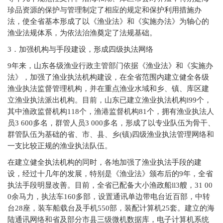
珍品资源的保护与管理制定了相应的规定和保护利用措施办
法，使全省基本形成了以《渔业法》和《实施办法》为轴心的
渔业法规体系，为依法治渔奠定了法规基础。
3
．加强机构与手段建设，形成四级执法网络
9
年来，山东各级渔业行政主管部门依据《渔业法》和《实施办
法》，加强了渔业执法机构建设，在全省范围内建立健全各级
渔业执法监督管理机构，并在重点渔业水域和乡、镇、库区建
立渔业执法派出机构。目前，山东已建立渔业执法机构l99个，
其中渔政监督机构118个，渔港监督机构81个，拥有渔业执法人
员3 600多名，群管人员3 000多名，形成了以专业队伍为骨干、
群管队伍为基础的省、市、县、乡(镇)四级渔业执法管理网络和
一支比较正规的渔业执法队伍。
在建立健全执法机构的同时，各地加强了渔业执法手段的建
设，经过十几年的发展，特别是《渔业法》颁布后的9年，全省
执法手段明显改善。目前，全省已配备大小渔政船ll3艘，31 00
0余马力，执法车160多部，设置通讯单边带电台近百部，中转
台28座，装车船载台及手机550部，装配计算机25套。建立的海
陆通讯网络和省及部分市县三级微机数据库，电子计算机系统