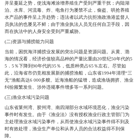
并呈蔓延之势，使浅海滩涂增养殖生产受到严重干扰；内陆湖
泊、水库、河流毒、炸、电鱼行为屡禁不止，偷盗、哄抢养殖
水产品的事件呈上升趋势；违法者以武力抗拒渔政渔港监督人
员执法的也屡见不鲜；由于渔业执法人员无任何自卫手段，因
而在执法中的人身安全受到严重威胁。
(
二)资源与捕捞能力问题
当前，困扰海洋捕捞业发展的突出问题是资源问题。从黄、渤
海的情况看，经济价值较高品种的产量比重由20世纪50年代的5
5．5％下降到90年代的35％，低质种类占65％左右。尽管如
此，沿海省市仍竞相发展新的捕捞渔船，山东省1994年清理“三
无”渔船高达6 000多艘。近海渔船的猛增，造成渔场拥挤、渔业
纠纷频繁发生、涉外违规事件增多等一系列问题。
(
三)渔业水域污染问题
山东省莱州湾、胶州湾、南四湖部分水域环境恶化，渔业污染
事件时有发生。由于《渔业法》没有授权渔业行政主管部门为
主处理渔业水域污染事件，从而使渔业水域污染事件得不到及
时有效处理，渔业生产单位和从养人员的合法权益得不到保
障。