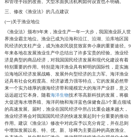
和管理手段的改善。大型水面执法机构如何设置也不明确。
三、修改《渔业法》的几点建议
(
一)关于渔业地位
《渔业法》颁布9年来，渔业生产一年一大步，我国渔业跃人世
界渔业霸主地位。渔业已成为沿海和沿江、沿湖、沿库地区国
民经济的支柱产业，成为渔农民脱贫致富奔小康的重要途径。9
年来各地在发展渔业生产中总结出了许多宝贵的经验。渔业经
济是典型的商品经济，对我国国民经济发展和现代化建设有着
特别重要的作用。特别是海洋渔业具有鲜明的国际性，是实施
沿海地区经济发展战略、发展外向型经济的主力军。海洋渔业
还具有社会化程度高、经济渗透力强等特点，它的发展必然带
来一个实力雄厚的濒海经济带和规模宏大的海洋产业群，意义
远远超过它本身。随着
海洋生物
技术等高新科技的发展，将极
大促进海水增养殖、海洋药物和海洋蓝色保健食品3个重点领域
的高速发展。届时，渔业在国民经济中所占比重会越来越大，
渔业经济将会对我国国民经济的快速发展起到十分重要的推动
作用。建议《渔业法》修改中对此应予以充分肯定，并在总则
中增加发展以名、特、优、新、珍稀为主要品种的高效渔业、