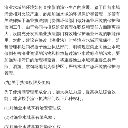
渔业水域的环境如何直接影响渔业生产的发展。鉴于目前水域
污染相对比较严重，必须加强水域的环境保护和管理，尽管有
关法律赋予渔业执法部门协同环保部门做好渔业环境的保护和
监测工作。由于协同与授权监督管理在职权和责任方面距离很
大，没能充分发挥渔业执法部门有效地保护渔业环境的职能作
用。对此，建议在修改《渔业法》时将渔业水域环境保护、监
督管理和处罚权授予渔业执法部门。明确规定禁止向渔业水域
倾倒有害渔业资源的污物和排放超过渔业水质标准的污水。要
加强对排污口的治理和监督。将重要渔业水域和重要鱼类产
卵、洄游、索饵场地划为保护区，严格水域生态环境的保护与
管理。
(
九)关于执法权限及奖励
为了使海湖管理形成合力，加大执法力度，提高执法综合效
能，建议授予渔业执法部门以下几种权利。
(1)
对渔业水域享有治安管理权；
(2)
对渔业水域享有缉私权；
(3)
对渔业水域享有污染处罚权；