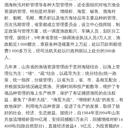
渤海秋汛对虾管理等各种大型管理外，还全面组织对地方渔业
资源的管理。特别是对亲虾、增殖虾、海蜇、鲅鱼、渤海对
虾、魁蚶、毛蚶、鹰爪虾以及地方海珍品等主要品种的管理。
历次汛期管理，省里都成立管理委员会，设立中心指挥组，制
定政策与管理方案，统一调度渔政船只、车辆人员，划区分工
管理。据统计，9年来省里统一抽调渔业执法人员3万人次，渔
政船近3 000艘次，查获各种违规案件上万起，处以罚款和赔偿
费3 000多万元，经司法机关处以行政拘留以上处分的300余
人。
几年来，山东省的渔场资源管理由于坚持海陆结合，以海上管
理位为主；“堵”、“疏”结合，以疏导为主；统分结合(统一政
策，统一指挥，分级管理)，以省为主，省、市、县相互配合，
并根据实际情况确定禁渔、开捕时间和投产船数等，维护了专
项品种管理的海上生产秩序，保护了有证捕捞渔民的合法权
益，避免了“亲虾大战”、“海蜇大战”、“增殖虾大战”的发生，有
效地保护、利用地方品种资源，促进了生产的发展，取得了较
好的社会、经济、生态效益。据统计，自1984年至l994年山东
共放流增殖虾苗99亿尾，安排回捕船5万余只，回捕增殖对虾14
400吨(扣除自然部分)，直接经济效益4．9亿元，为投资额的8．