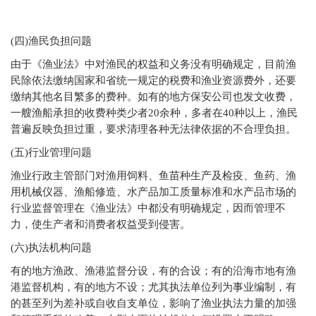
(
四)渔民负担问题
由于《渔业法》中对渔民的权益和义务没有明确规定，目前渔
民除依法缴纳国家和省统一规定的税费和渔业资源费外，还要
缴纳其他名目繁多的费种。如有的地方保安公司也发文收费，
一艘渔船承担的收费种类少者20余种，多者在40种以上，渔民
普遍反映负担过重，要求清理各种无法律依据的不合理负担。
(
五)行业管理问题
渔业行政主管部门对渔用饲料、鱼苗种生产及检疫、鱼药、渔
用机械仪器、渔船修造、水产品加工质量标准和水产品市场的
行业监督管理在《渔业法》中都没有明确规定，因而管理不
力，使生产者和消费者权益受到侵害。
(
六)执法机构问题
有的地方渔政、渔港监督分设，有的合设；有的沿海市地有渔
港监督机构，有的地方不设；尤其执法单位列为事业编制，有
的甚至列为差补或自收自支单位，影响了渔业执法力量的加强