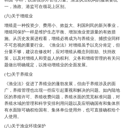
和国”字样，以加强涉外管理力量。渔业执法机构的服装要统
一，渔政、港监可在领花上区别。
(
六)关于增殖业
增殖是一种投资少、费用小、效益大、利国利民的新兴事业，
增殖同保护一样是维护生态平衡、增加渔业资源量的有效措
施。从历史发展进程看，增殖必将成为与养殖业、捕捞业同样
不可忽视的重要行业。《渔业法》对增殖虽予以充分肯定，但
分量不够，建议在修改时，应对增殖从概念到鼓励、扶持政
策，以及对增殖人和受益人的权利、义务和增殖管理的有关问
题做出明确规定，以推动增殖业的全面发展。
(
七)关于养殖业
《渔业法》促进了养殖业的蓬勃发展，但由于养殖涉及的面
广，养殖管理也出现一些应引起重视和解决的问题。如内陆地
区的养殖许可、养殖收费问题，养殖水面的荒芜标准问题，对
养殖水域的管理和科学安排利用问题以及应明确国有和集体所
有水面除可确权给国有、集体单位使用外，也可直接确权给个
人使用。
(
八)关于渔业环境保护