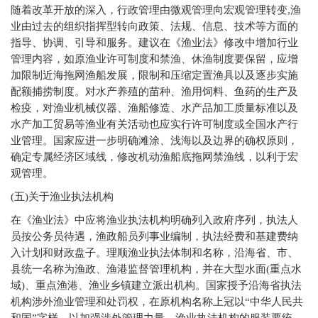
随着改革开放的深入，行政管理由微观管理向宏观管理转变,渔
业由过去的组织指挥型转向政策、法规、信息、技术等方面的
指导、协调、引导和服务。建议在《渔业法》修改中增加行业
管理内容，如原渔业许可制度和禁渔、休渔制度要保留，应增
加限制近海拖网渔船发展，限制和压缩定置渔具以及逐步实施
配额捕捞制度。对水产养殖的苗种、渔用饲料、鱼药的生产及
检疫，对渔业机械仪器、渔船修造、水产品加工质量标准以及
水产加工贸易等渔业有关活动也应实行许可制度或全国水产行
业管理。国家应进一步明确滩涂、浅海以及边界的确权原则，
确定专属经济区域线，修改机动渔船底拖网禁渔线，以利于宏
观管理。
(
五)关于渔业执法机构
在《渔业法》中应将渔业执法机构明确列入政府序列，执法人
员按公务员待遇，渔政船员列事业编制，执法经费和基建费纳
入计划和财政盘子。理顺渔业执法体制和名称，沿海省、市、
县统一名称为渔政、渔港监督管理机构，并在大型水面(重点水
域)、重点渔港、渔业乡镇建立派出机构。国家授予沿海省执法
机构涉外渔业管理和处罚权，在原机构名称上冠以“中华人民共