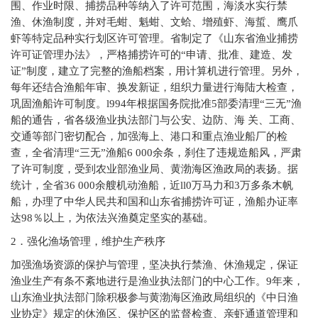
围、作业时限、捕捞品种等纳入了许可范围，海淡水实行禁
渔、休渔制度，并对毛蚶、魁蚶、文蛤、增殖虾、海蜇、鹰爪
虾等特定品种实行划区许可管理。省制定了《山东省渔业捕捞
许可证管理办法》，严格捕捞许可的“申请、批准、建造、发
证”制度，建立了完整的渔船档案，用计算机进行管理。另外，
每年还结合渔船年审、换发新证，组织力量进行海陆大检查，
巩固渔船许可制度。l994年根据国务院批准5部委清理“三无”渔
船的通告，省各级渔业执法部门与公安、边防、海 关、工商、
交通等部门密切配合，加强海上、港口和重点渔业船厂的检
查，全省清理“三无”渔船6 000余条，刹住了违规造船风，严肃
了许可制度，受到农业部渔业局、黄渤海区渔政局的表扬。据
统计，全省36 000余艘机动渔船，近ll0万马力和3万多条木帆
船，办理了中华人民共和国和山东省捕捞许可证，渔船办证率
达98％以上，为依法兴渔奠定坚实的基础。
2
．强化渔场管理，维护生产秩序
加强渔场资源的保护与管理，坚决执行禁渔、休渔规定，保证
渔业生产有条不紊地进行是渔业执法部门的中心工作。9年来，
山东渔业执法部门除积极参与黄渤海区渔政局组织的《中日渔
业协定》规定的休渔区、保护区的监督检查、亲虾通道管理和