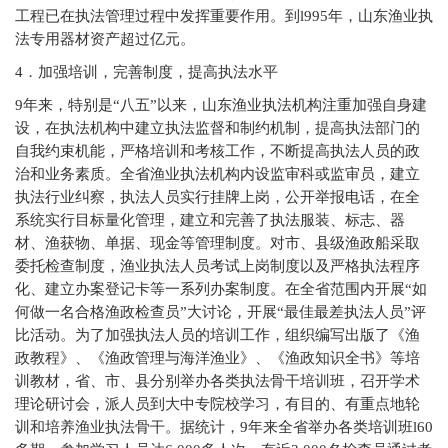
工程已在执法管理过程中发挥重要作用。到l995年，山东渔业执
法专用器材资产超过亿元。
4
．加强培训，完善制度，提高执法水平
9
年来，特别是“八五”以来，山东渔业执法机构注重加强自身建
设，在执法机构中建立执法监督和制约机制，提高执法部门的
自我约束机能，严格培训和考核工作，不断提高执法人员的政
治和业务素质。全省渔业执法机构内设监审科或监审员，建立
执法行业纠察，执法人员实行挂牌上岗，公开举报电话，在全
系统实行目标量化管理，建立和完善了执法服装、标志、器
材、渔获物、单据、现金等管理制度。对市、县级渔政船采取
委托检查制度，渔业执法人员考试上岗制度以及严格执法程序
化、建立办案登记卡等一系列办案制度。在全省范围内开展“如
何做一名合格渔政检查员”大讨论，开展“最佳最差执法人员”评
比活动。为了加强执法人员的培训工作，组织编写出版了《渔
政教程》、《渔政管理与海洋渔业》、《渔政知识全书》等培
训教材，省、市、县分别举办各类执法骨干培训班，召开学术
理论研讨会，派人员到大中专院校学习，有目的、有重点地轮
训和培养渔业执法骨干。据统计，9年来全省举办各类培训班l60