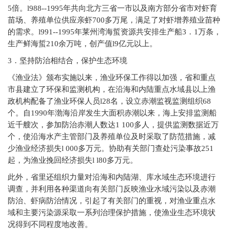
5倍。l988--1995年共向北方三省一市以及南方部分省市对虾育
苗场、养殖单位供应亲虾700多万尾，满足了对虾增养殖业苗种
的需求。l991--1995年莱州湾海蜇资源共安排生产船3．1万条，
生产鲜海蜇210余万吨，创产值l9亿元以上。
3
．坚持防治相结合，保护生态环境
《渔业法》颁布实施以来，渔业环保工作得以加强，省和重点
市县建立了环保和监测机构，在沿海和内陆重点水域县以上渔
政机构配备了渔业环保人员l28名，设立赤潮监视监测组织68
个。自1990年渤海沿岸发生大面积赤潮以来，海上安排监测船
近千艘次，参加防治赤潮人数达1 100多人，提供监测数据近万
个，使沿海水产主管部门及养殖单位及时采取了防范措施，减
少渔业经济损失l 000多万元。协助有关部门查处污染事故251
起，为渔业挽回经济损失l l80多万元。
此外，省里还组织力量对沿海和内陆湖、库水域生态环境进行
调查，并利用各种渠道向有关部门反映渔业水域污染以及赤潮
防治、虾病防治情况，引起了有关部门的重视，对渔业重点水
域和主要污染源采取一系列治理保护措施，使渔业生态环境状
况得到不同程度地改善。