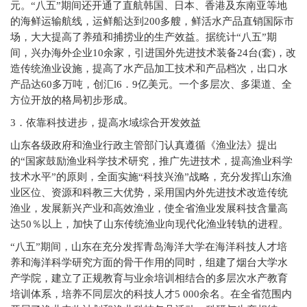
元。“八五”期间还开通了直航韩国、日本、香港及东南亚等地
的海鲜运输航线，运鲜船达到200多艘，鲜活水产品直销国际市
场，大大提高了养殖和捕捞业的生产效益。据统计“八五”期
间，兴办海外企业10余家，引进国外先进技术装备24台(套)，改
造传统渔业设施，提高了水产品加工技术和产品档次，出口水
产品达60多万吨，创汇l6．9亿美元。一个多层次、多渠道、全
方位开放的格局初步形成。
3
．依靠科技进步，提高水域综合开发效益
山东各级政府和渔业行政主管部门认真遵循《渔业法》提出
的“国家鼓励渔业科学技术研究，推广先进技术，提高渔业科学
技术水平”的原则，全面实施“科技兴渔”战略，充分发挥山东渔
业区位、资源和科教三大优势，采用国内外先进技术改造传统
渔业，发展新兴产业和高效渔业，使全省渔业发展科技含量高
达50％以上，加快了山东传统渔业向现代化渔业转轨的进程。
“八五”期间，山东在充分发挥青岛海洋大学在海洋科技人才培
养和海洋科学研究方面的骨干作用的同时，组建了烟台大学水
产学院，建立了正规教育与业余培训相结合的多层次水产教育
培训体系，培养不同层次的科技人才5 000余名。在全省范围内