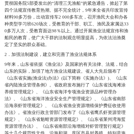
贯彻国务院5部委发出的“清理三无渔船”的紧急通告，掀起了第
四个法规宣传教育热潮。据不完全统计，9年来全省共印发宣传
材料90多万份，出动宣传车2 000多车次，召开渔民大会和办各
种类型学习班620场次，受教育的干部、职工、渔民及家属达33
0多万人次，受教育面达98％以上。通过开展渔业法规宣传和渔
船民的教育，使广大干群的法制观念明显提高，为依法治渔奠
定了坚实的群众基础。
2
．加强法制建设，建立和完善了渔业法规体系
9
年来，山东省依据《渔业法》及国家的有关法律、法规，结合
山东的实际，加强了地方渔业法规建设。省人大先后颁布了
《山东省实施(渔业法)办法》(以下简称《实施办法》)、《山东
省内陆渔业管理条例》。省政府发布施行了《山东省浅海滩涂
养殖管理规定》、《山东省海洋专项渔业资源品种管理办
法》、《山东省海洋渔业安全生产管理规定》、《山东省南部
沿海亲虾管理规定》、《山东省渔业资源增殖保护费征收使用
办法》。省渔业行政主管部门发布了《山东省鹰爪虾资源管理
规定》、《山东省魁蚶资源管理规定》、《山东省莱州湾海蜇
资源管理办法》、《山东省南部沿海增殖对虾管理暂行规定》
等十几个规范性文件。沿海和湖、库区市县对养殖，特别是海