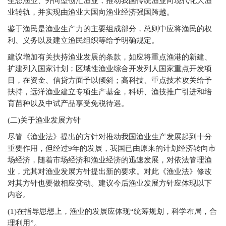
生态渔业、外向型创汇渔业，推动我国传统渔业向现代化大渔
业转轨，并实现由渔业大国向渔业经济强国跨越。
鉴于渔民是渔业生产力的主要组成部分，总则中应将渔民的权
利、义务以及建立渔民组织等给予明确规定。
建议增加有关扶持渔业发展的条款，如应将重点渔港的新建、
扩建列入国家计划；区域性渔业综合开发列人国家重点开发项
目，在资金、信贷方面予以倾斜；高科技、重点技术攻关给予
扶持，远洋渔业建立专项生产基金，科研、渔技推广引进和培
育苗种以及中试产品享受免税待遇。
(
二)关于渔业发展方针
尽管《渔业法》提出的方针对推动我国渔业生产发展起到十分
重要作用，但经过9年的发展，我国已由原来的计划经济转向市
场经济，随着市场经济和渔业经济的迅速发展，对依法管理渔
业，尤其对渔业发展方针提出新的要求。对此《渔业法》修改
对其方针也要做相应变动。建议今后渔业发展方针应体现以下
内容。
(1)
在指导思想上，渔业的发展应体现“统筹规划，科学布局，合
理利用”。