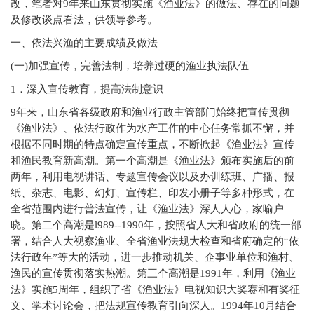
改，笔者对9年来山东贯彻实施《渔业法》的做法、存在的问题
及修改谈点看法，供领导参考。
一、依法兴渔的主要成绩及做法
(
一)加强宣传，完善法制，培养过硬的渔业执法队伍
1
．深入宣传教育，提高法制意识
9
年来，山东省各级政府和渔业行政主管部门始终把宣传贯彻
《渔业法》、依法行政作为水产工作的中心任务常抓不懈，并
根据不同时期的特点确定宣传重点，不断掀起《渔业法》宣传
和渔民教育新高潮。第一个高潮是《渔业法》颁布实施后的前
两年，利用电视讲话、专题宣传会议以及办训练班、广播、报
纸、杂志、电影、幻灯、宣传栏、印发小册子等多种形式，在
全省范围内进行普法宣传，让《渔业法》深人人心，家喻户
晓。第二个高潮是l989--1990年，按照省人大和省政府的统一部
署，结合人大视察渔业、全省渔业法规大检查和省府确定的“依
法行政年”等大的活动，进一步推动机关、企事业单位和渔村、
渔民的宣传贯彻落实热潮。第三个高潮是1991年，利用《渔业
法》实施5周年，组织了省《渔业法》电视知识大奖赛和有奖征
文、学术讨论会，把法规宣传教育引向深人。1994年10月结合