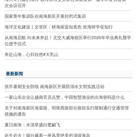
次会议召开
国家青年集训队在南海新区开展封闭式集训
海洋文化建设丨文登区：耕海探蓝知底色 依海研学促知行
从南海启航 向未来奔赴！北交大威海校区举行2026年毕业典礼暨学
位授予仪式
奔赴山海，心归自然#大乳山
最新新闻
筑牢暑期安全防线 南海新区开展防溺水文明实践活动
一家山东企业让越南官员点赞，中国智慧渔业的出海密码是什么
关于对南海新区海晏路、明珠西路部分路段实行限制通行交通管理
措施的通告
夏日南海：水清草盛白鹭翩飞
此生必去！烟台藏着一座风景绝美的顶级海岛