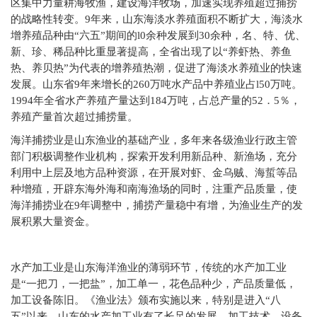
区集中力量耕海牧渔，建设海洋牧场，加速实现养殖超过捕捞
的战略性转变。9年来，山东海淡水养殖面积不断扩大，海淡水
增养殖品种由“六五”期间的l0余种发展到30余种，名、特、优、
新、珍、稀品种比重显著提高，全省出现了以“养虾热、养鱼
热、养贝热”为代表的增养殖热潮，促进了海淡水养殖业的快速
发展。山东省9年来增长的260万吨水产品中养殖业占l50万吨。
1994年全省水产养殖产量达到184万吨，占总产量的52．5％，
养殖产量首次超过捕捞量。
海洋捕捞业是山东渔业的基础产业，多年来各级渔业行政主管
部门积极调整作业机构，探索开发利用新品种、新渔场，充分
利用中上层及地方品种资源，在开展对虾、金乌贼、海蜇等品
种增殖，开辟东海外海和南海渔场的同时，注重产品质量，使
海洋捕捞业在9年调整中，捕捞产量稳中有增，为渔业生产的发
展积累大量资金。
水产加工业是山东海洋渔业的薄弱环节，传统的水产加工业
是“一把刀，一把盐”，加工单一，花色品种少，产品质量低，
加工设备陈旧。《渔业法》颁布实施以来，特别是进入“八
五”以来，山东的水产加工业有了长足的发展，加工技术、设备