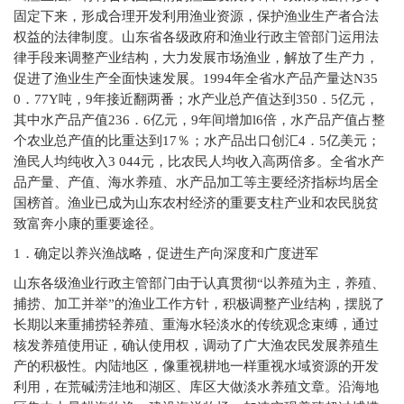
固定下来，形成合理开发利用渔业资源，保护渔业生产者合法
权益的法律制度。山东省各级政府和渔业行政主管部门运用法
律手段来调整产业结构，大力发展市场渔业，解放了生产力，
促进了渔业生产全面快速发展。1994年全省水产品产量达N35
0．77Y吨，9年接近翻两番；水产业总产值达到350．5亿元，
其中水产品产值236．6亿元，9年间增加l6倍，水产品产值占整
个农业总产值的比重达到17％；水产品出口创汇4．5亿美元；
渔民人均纯收入3 044元，比农民人均收入高两倍多。全省水产
品产量、产值、海水养殖、水产品加工等主要经济指标均居全
国榜首。渔业已成为山东农村经济的重要支柱产业和农民脱贫
致富奔小康的重要途径。
1
．确定以养兴渔战略，促进生产向深度和广度进军
山东各级渔业行政主管部门由于认真贯彻“以养殖为主，养殖、
捕捞、加工并举”的渔业工作方针，积极调整产业结构，摆脱了
长期以来重捕捞轻养殖、重海水轻淡水的传统观念束缚，通过
核发养殖使用证，确认使用权，调动了广大渔农民发展养殖生
产的积极性。内陆地区，像重视耕地一样重视水域资源的开发
利用，在荒碱涝洼地和湖区、库区大做淡水养殖文章。沿海地