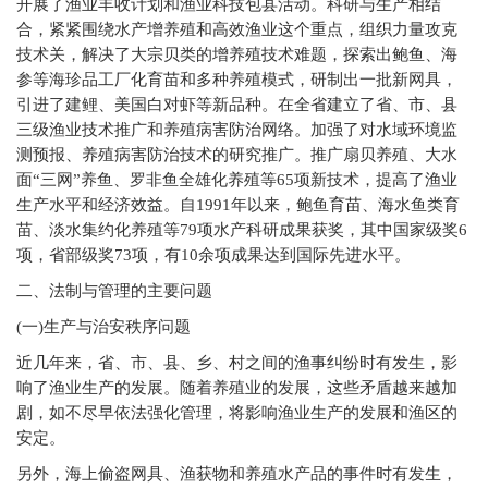
开展了渔业丰收计划和渔业科技包县活动。科研与生产相结
合，紧紧围绕水产增养殖和高效渔业这个重点，组织力量攻克
技术关，解决了大宗贝类的增养殖技术难题，探索出鲍鱼、海
参等海珍品工厂化育苗和多种养殖模式，研制出一批新网具，
引进了建鲤、美国白对虾等新品种。在全省建立了省、市、县
三级渔业技术推广和养殖病害防治网络。加强了对水域环境监
测预报、养殖病害防治技术的研究推广。推广扇贝养殖、大水
面“三网”养鱼、罗非鱼全雄化养殖等65项新技术，提高了渔业
生产水平和经济效益。自1991年以来，鲍鱼育苗、海水鱼类育
苗、淡水集约化养殖等79项水产科研成果获奖，其中国家级奖6
项，省部级奖73项，有10余项成果达到国际先进水平。
二、法制与管理的主要问题
(
一)生产与治安秩序问题
近几年来，省、市、县、乡、村之间的渔事纠纷时有发生，影
响了渔业生产的发展。随着养殖业的发展，这些矛盾越来越加
剧，如不尽早依法强化管理，将影响渔业生产的发展和渔区的
安定。
另外，海上偷盗网具、渔获物和养殖水产品的事件时有发生，