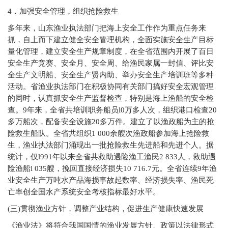
4
．加强安全管理，组织抢险救生
多年来，山东渔业执法部门把海上安全工作作为重点任务来
抓，自上而下建立健全安全管理机构，全面实施安全生产目标
量化管理，建立安全生产规章制度，在全省范围内开展了百日
安全生产竞赛、安全月、安全周、给渔民家属一封信、评比安
全生产文明船、安全生产贤内助、举办安全生产培训班等多种
活动。省渔业执法部门在积极协同有关部门搞好安全宏观管理
的同时，认真抓安全生产监督检查，特别是海上渔船的安全检
查。9年来，全省共培训职务船员l0万多人次，组织港口检查20
多万船次，配备安全设施20多万件。建立了以渔政船为主的抢
险救生船队。全省共组织1 000余艘次渔政船参加海上抢险救
生，渔业执法部门涌现出一批抢险救生先进船和先进个人。据
统计，仅l991年以来全省共救助遇险渔工渔民2 833人，救助遇
险渔船l 035艘，挽回直接经济损失10 716.7元。全省连续9年渔
业安全生产万吨水产品海损事故起数率、经济损失率、渔民死
亡率创全国水产系统安全考核指标最好水平。
(
三)贯彻渔业方针，调整产业结构，促进生产健康快速发展
《渔业法》将符合我国国情的渔业发展方针、政策以法律形式