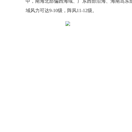
中，南海北部偏西海域、广东西部沿海、海南岛东部
域风力可达9-10级，阵风11-12级。