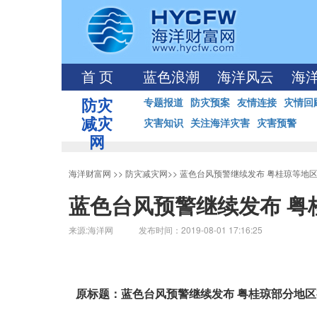
首 页
蓝色浪潮
海洋风云
海
防灾
专题报道
防灾预案
友情连接
灾情回
减灾
灾害知识
关注海洋灾害
灾害预警
网
海洋财富网
>>
防灾减灾网
>>
蓝色台风预警继续发布 粤桂琼等地
蓝色台风预警继续发布 粤
来源:海洋网 发布时间：2019-08-01 17:16:25
原标题：蓝色台风预警继续发布 粤桂琼部分地