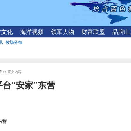
洋文化
海洋视频
领军人物
财富联盟
品牌山
讯
牧场分布
营
>> 正文内容
台“安家”东营
东营