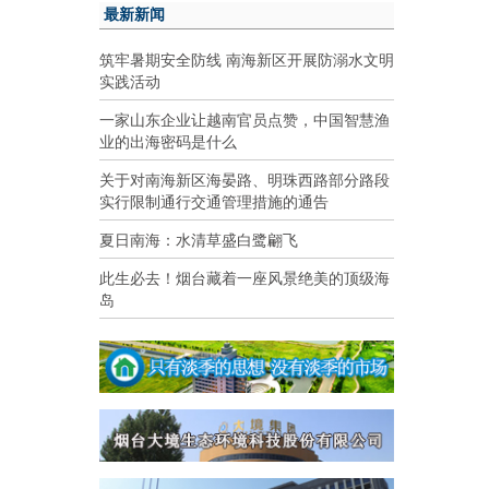
最新新闻
筑牢暑期安全防线 南海新区开展防溺水文明
实践活动
一家山东企业让越南官员点赞，中国智慧渔
业的出海密码是什么
关于对南海新区海晏路、明珠西路部分路段
实行限制通行交通管理措施的通告
夏日南海：水清草盛白鹭翩飞
此生必去！烟台藏着一座风景绝美的顶级海
岛