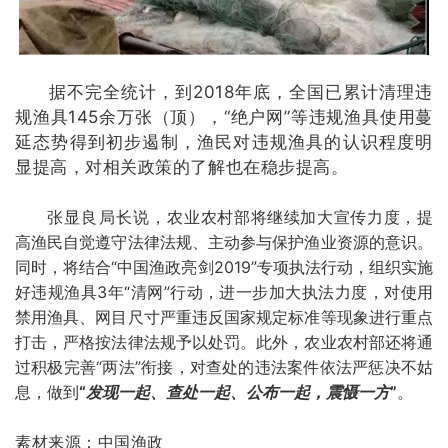
据不完全统计，到2018年底，全国已累计清理违
规渔具145余万张（顶），“绝户网”等违规渔具使用蔓
延态势得到初步遏制，渔民对违规渔具的认识程度明
显提高，对相关政策的了解也在稳步提高。
张显良局长说，
农业农村部将继续加大宣传力度，提
高渔民自觉遵守法律法规、主动参与保护渔业资源的意识。
同时，将结合“中国渔政亮剑2019”专项执法行动，组织实施
好违规渔具3年“清网”行动，进一步加大执法力度，对使用
禁用渔具、网目尺寸严重违反国家规定标准等现象进行重点
打击，严格按法律法规予以处罚。此外，农业农村部还将通
过积极完善“两法”衔接，对查处的违法案件依法严惩决不姑
息，做到
“
发现一起、查处一起、公布一起，震慑一方
”
。
素材来源：中国渔政