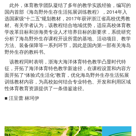
此外，体育教学团队凝结了多年的教学实践经验，编写的
国内首部《海岛野外生存生活拓展训练教程》，2014年入
选国家级“十二五”规划教材，2017年获评浙江省高校优秀教
材。有关学者认为，该教程结合地域优势，适应高校体育教
学改革目标和涉海类专业人才培养目标的新要求，系统研究
分析了海岛野外生存课程开设所需的基地、活动项目、教学
方法、装备保障等一系列环节，因此是国内第一部有关海岛
野外生存的教科书。
该教程同时表明，浙海大海洋体育特色教学凸显时代特
征，开拓了海洋体育特色教学新途径，在课程设置和内容方
面开拓了“体验式生活化”教育，优化海岛野外生存生活拓展
训练教材内容，为高校如何结合专业特色、开发和利用区域
性体育教育资源提供了一条借鉴途径。
■ 汪呈蕾 林珂伊