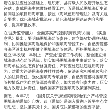
府在依法查处的基础上，组织市、县两级人民政府开展生态
评估，责成用海主体做好处置工作。五是规范围填海历史遗
留问题的项目用海审批，按照《海域使用管理法》及有关规
定要求，优化海域审批流程，简化海域使用论证内容和要
求，提高审批效率。
在“提升监管能力，全面落实严控围填海政策”方面，《实施
意见》提出，要明确围填海监管责任，建立部省协调联动机
制，协同推进滨海湿地保护和围填海管控工作，自然资源部
各海区派出机构要健全围填海监管体系。严格围填海监管，
建立“早发现、早制止、严查处”监管工作机制，整合建立海
域海岛动态监管系统，切实加强围填海事中事后监管，落实
用海单位的生态保护修复责任，严厉查处违法违规用海行
为，对重大违法用海案件挂牌督办，依法追究相关单位和个
人的法律责任。强化围填海专项督察，自然资源部将围填海
管控情况作为自然资源督察重点，加大督察问责力度，压实
地方政府主体责任，确保国家严控围填海政策落到实处。
据悉，今年7月，《国务院关于加强滨海湿地保护 严格管控
围填海的通知》印发。该《通知》是深入贯彻习近平生态文
明思想，坚决落实党中央、国务院决策部署的重要举措。