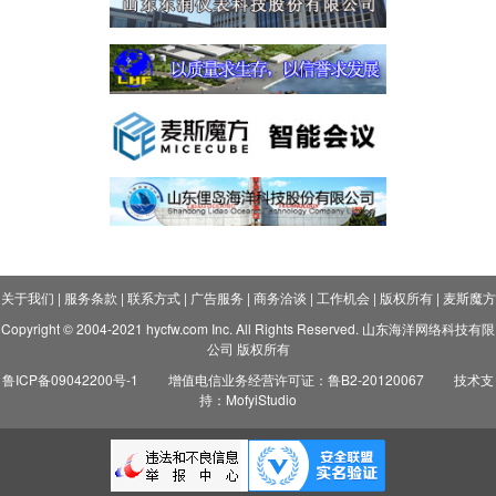
关于我们
|
服务条款
|
联系方式
|
广告服务
|
商务洽谈
|
工作机会
|
版权所有
|
麦斯魔方
Copyright © 2004-2021 hycfw.com Inc. All Rights Reserved. 山东海洋网络科技有限
公司 版权所有
鲁ICP备09042200号-1
增值电信业务经营许可证：鲁B2-20120067
技术支
持：MofyiStudio