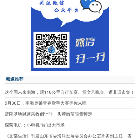
频道推荐
这个周末来南海，观116公里自行车赛、赏文艺晚会、逛非遗市集！
5月30日，南海奥莱青春歌手大赛等你来唱
蓝院基地碱蓬采收倒计时｜头茬嫩苗限量预定
森荣电机：小电机“转”出大市场
《支部生活》刊发山东省委海洋发展委员会办公室常务副主任，省