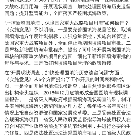
大战略项目用海；开展现状调查，加快处理围填海历史遗留
问题；提升监管能力，全面落实严控围填海政策。
“严控新增围填海，保障国家重大战略项目用海”如何操作？
《实施意见》予以明确。一是要完善围填海总量管控。取消
围填海地方年度计划指标，加强总量管控，实施台账管理，
除国家重大战略项目外，全面停止新增围填海项目审批。二
是严格新增围填海审批程序。提出了可申请开展新增围填海
审核的国家重大战略项目的范围，细化了新增围填海审批的
程序与要求。三是做好围填海项目管理的政策衔接。
在“开展现状调查，加快处理围填海历史遗留问题”方面，
《实施意见》从5个方面提出了工作开展的时间表和路线
图。一是全面开展围填海现状调查，由自然资源部各海区派
出机构牵头组织，2018年12月底前形成全国围填海现状调
查报告。二是省级人民政府根据围填海现状调查结果，制订
并实施围填海历史遗留问题处理方案，每年将本省年度处理
情况上报自然资源部和国家发展改革委。三是妥善处置合法
合规围填海项目，省级人民政府要监督指导海域使用权人在
符合国家产业政策的前提下集约节约利用，并进行必要的生
态修复。四是依法处置违法违规围填海项目，由省级人民政