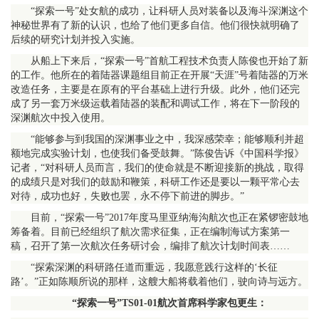
“探索一号”处女航的成功，让科研人员对装备以及海斗深渊这个
神秘世界有了新的认识，也给了他们更多自信。他们很快就明确了
后续的研究计划并投入实施。
从船上下来后，“探索一号”首航工程技术负责人陈俊也开始了新
的工作。他所在的着陆器课题组目前正在开展“天涯”号着陆器的万米
改造任务，主要是在原有的平台基础上进行升级。此外，他们还完
成了另一套万米级运载着陆器的装配和调试工作，将在下一阶段的
深渊航次中投入使用。
“能够参与到我国的深渊事业之中，我深感荣幸；能够顺利并超
额地完成实验计划，也使我们备受鼓舞。”陈俊告诉《中国科学报》
记者，“对科研人员而言，我们的使命就是不断迎接新的挑战，取得
的成绩只是对我们的鼓励和鞭策，科研工作还是要以一颗平常心去
对待，成功也好，失败也罢，永不停下前进的脚步。”
目前，“探索一号”2017年度马里亚纳海沟航次也正在紧锣密鼓地
筹备着。目前已经组织了航次需求征集，正在编制海试方案第一
稿，召开了第一次航次任务研讨会，编排了航次计划时间表……
“探索深渊的科研路任道而重远，我愿意践行这样的‘长征
路’。”正如陈顺所说的那样，这艘大船将载着他们，驶向诗与远方。
“探索一号”TS01-01航次首席科学家包更生：