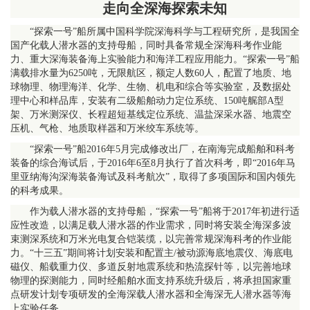
走向全深海探索未知
“探索一号”船所属中国科学院深海科学与工程研究所，是我国全
国产化载人潜水器的支持母船，同时具备常规全深海科考作业能
力、重大深海装备海上实验能力和海洋工程应用能力。“探索一号”船
满载排水量为6250吨，无限航区，额定人数60人，配置了地质、地
球物理、物理海洋、化学、生物、机电和综合等实验室，及数据处
理中心和样品库，安装有二级船舶动力定位系统、150吨艉部A型
架、万米测深仪、长程超短基线定位系统、温盐深采水器、地震空
压机、气枪、地质取样器和万米绞车系统等。
“探索一号”船2016年5月完成修改出厂，在南海完成船舶和科考
装备的综合海试后，于2016年6至8月执行了首次科考，即“2016年马
里亚纳海沟深海装备海试及科考航次”，取得了多项国际和国内领先
的科考成果。
作为载人潜水器的支持母船，“探索一号”船将于2017年初进行适
应性改造，以满足载人潜水器的作业需求，同时将安装全海深多波
束测深系统和万米光电复合铠装缆，以完善常规深海科考的作业能
力。“十三五”期间将计划安装和配置主/被动源海底地震仪、海底电
磁仪、船载重力仪、多道反射地震系统和热流探针等，以完善地球
物理的探测能力，同时经船舶水面支持系统升级后，将承担国家重
点研发计划专项研发的全海深载人潜水器和全海深无人潜水器等海
上实验任务。