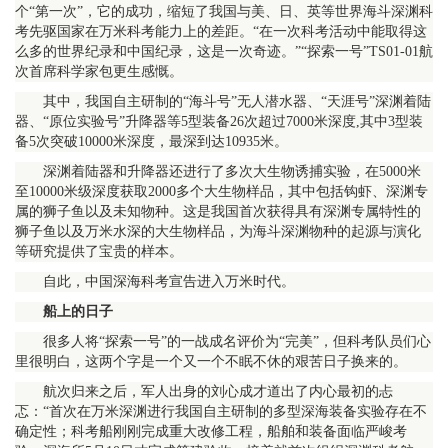
个“第一次”，它的成功，缩短了我国与美、日、英等世界海斗深渊科
考先驱国家在万米科考能力上的差距。“在一次科考活动中能取得这
么多的世界纪录和中国纪录，这是一次奇迹。”“探索一号”TS01-01航
次首席科学家包更生感慨。
其中，我国自主研制的“海斗号”无人潜水器、“天涯号”深渊着陆
器、“原位实验号”升降器等5型装备26次超过7000米深度,其中3型装
备5次突破10000米深度，最深到达10935米。
深渊着陆器和升降器还进行了多次大生物诱捕实验，在5000米
至10000米级深度获取2000多个大生物样品，其中包括钩虾、深渊专
属的狮子鱼以及未知物种。这是我国首次获得具有深渊专属特性的
狮子鱼以及万米水深的大生物样品，为海斗深渊物种的起源与演化
等研究提供了宝贵的样本。
自此，中国深海科考宣告进入万米时代。
船上的日子
很多人将“探索一号”的一战成名评价为“完美”，但科考队员们心
里很明白，这两个字是一个又一个不眠不休的艰苦日子换来的。
航次归来之后，军人出身的刘心成才道出了内心最初的忐
忑：“首次在万米深渊进行我国自主研制的多型深海装备实验存在不
确定性；科考船刚刚完成重大改修工程，船舶和装备面临严峻考