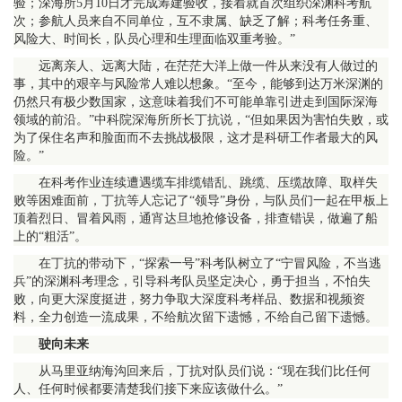
验；深海所5月10日才完成筹建验收，接着就首次组织深渊科考航
次；参航人员来自不同单位，互不隶属、缺乏了解；科考任务重、
风险大、时间长，队员心理和生理面临双重考验。”
远离亲人、远离大陆，在茫茫大洋上做一件从来没有人做过的
事，其中的艰辛与风险常人难以想象。“至今，能够到达万米深渊的
仍然只有极少数国家，这意味着我们不可能单靠引进走到国际深海
领域的前沿。”中科院深海所所长丁抗说，“但如果因为害怕失败，或
为了保住名声和脸面而不去挑战极限，这才是科研工作者最大的风
险。”
在科考作业连续遭遇缆车排缆错乱、跳缆、压缆故障、取样失
败等困难面前，丁抗等人忘记了“领导”身份，与队员们一起在甲板上
顶着烈日、冒着风雨，通宵达旦地抢修设备，排查错误，做遍了船
上的“粗活”。
在丁抗的带动下，“探索一号”科考队树立了“宁冒风险，不当逃
兵”的深渊科考理念，引导科考队员坚定决心，勇于担当，不怕失
败，向更大深度挺进，努力争取大深度科考样品、数据和视频资
料，全力创造一流成果，不给航次留下遗憾，不给自己留下遗憾。
驶向未来
从马里亚纳海沟回来后，丁抗对队员们说：“现在我们比任何
人、任何时候都要清楚我们接下来应该做什么。”