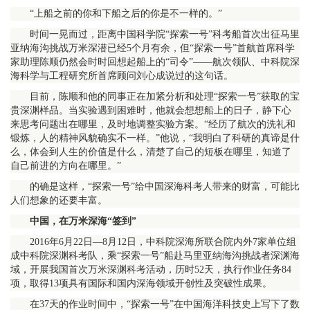
“上船之前的你和下船之后的你是不一样的。”
时间一晃而过，距离中国科学院“探索一号”科考船首次出征马里
亚纳海沟挑战万米深潜已经5个月有余，但“探索一号”首航首席科学
家助理陈顺仍然会时时回想起船上的“司令”——航次领队、中科院深
海科学与工程研究所首席顾问刘心成说过的这句话。
目前，陈顺和他的同事正在加紧分析和处理“探索一号”获取的宝
贵深渊样品。当实验遇到困难时，他就会想想船上的日子，静下心
来思考问题出在哪里，及时地调整实验方案。“经历了航次的洗礼和
锻炼，人的精神风貌确实不一样。”他说，“我明白了科研的真谛是什
么，体会到人生的价值是什么，清楚了自己的短板在哪里，知道了
自己前进的方向在哪里。”
的确是这样，“探索一号”给中国深海科考人带来的财富，可能比
人们想象的还要丰富。
中国，在万米深海“签到”
2016年6月22日—8月12日，中科院深海所联合院内外7家单位组
成中科院深渊科考队，乘“探索一号”船赴马里亚纳海沟挑战者深渊海
域，开展我国首次万米深渊科考活动，历时52天，执行作业任务84
项，取得13项具有国际和国内深海领域开创性及突破性成果。
在37天的作业时间中，“探索一号”在中国海洋科技史上写下了数