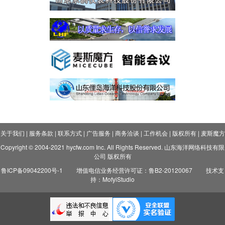
关于我们
|
服务条款
|
联系方式
|
广告服务
|
商务洽谈
|
工作机会
|
版权所有
|
麦斯魔方
Copyright © 2004-2021 hycfw.com Inc. All Rights Reserved. 山东海洋网络科技有限
公司 版权所有
鲁ICP备09042200号-1
增值电信业务经营许可证：鲁B2-20120067
技术支
持：MofyiStudio