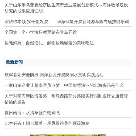
关于山东半岛蓝色经济区生态型渔业发展创新模式---海洋牧场建设
研究的成果应用证明
深耕强本领 实干促发展——华海保险开展新能源车险专项技能培训
全国第一个小学海权教育馆在青岛开馆
盐滩鲜蔬，自然馈礼｜解锁盐地碱蓬的美味吃法
最新新闻
筑牢暑期安全防线 南海新区开展防溺水文明实践活动
一家山东企业让越南官员点赞，中国智慧渔业的出海密码是什么
关于对南海新区海晏路、明珠西路部分路段实行限制通行交通管理
措施的通告
夏日南海：水清草盛白鹭翩飞
此生必去！烟台藏着一座风景绝美的顶级海岛