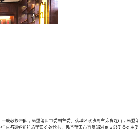
一舵教授带队，民盟莆田市委副主委、荔城区政协副主席肖超山，民盟
一行在湄洲妈祖祖庙莆田会馆馆长、民革莆田市直属湄洲岛支部委员会主