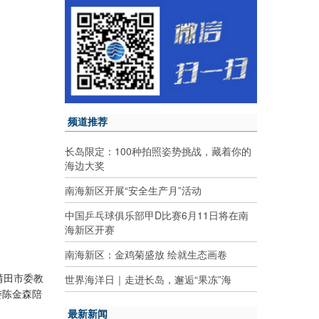
频道推荐
长岛限定：100种拍照姿势挑战，藏着你的
海边大奖
南海新区开展“安全生产月”活动
中国乒乓球俱乐部甲D比赛6月11日将在南
海新区开赛
南海新区：金鸡菊盛放 绘就生态画卷
莆田市委教
世界海洋日｜走进长岛，邂逅“果冻”海
委陈金森陪
最新新闻