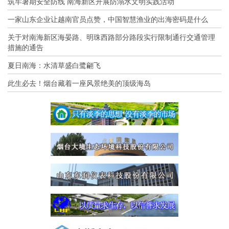
筑牢暑期安全防线 南海新区开展防溺水文明实践活动
一家山东企业让越南官员点赞，中国智慧渔业的出海密码是什么
关于对南海新区海晏路、明珠西路部分路段实行限制通行交通管理
措施的通告
夏日南海：水清草盛白鹭翩飞
此生必去！烟台藏着一座风景绝美的顶级海岛