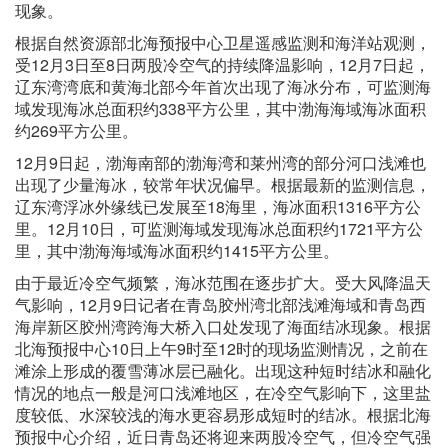
现象。
根据自然资源部北海预报中心卫星遥感监测和海洋站观测，
受12月3日至8日两股冷空气的持续降温影响，12月7日起，
辽东湾湾底和黄海北部今年首次出现了海冰分布，可监测海
域发现海冰总面积约338平方公里，其中渤海海域海冰面积
约269平方公里。
12月9日起，渤海南部的渤海湾和莱州湾的部分河口浅滩也
出现了少量海冰，较常年状况偏早。根据最新的监测信息，
辽东湾浮冰外缘线已发展至18海里，海冰面积1316平方公
里。12月10日，可监测海域发现海冰总面积约1721平方公
里，其中渤海海域海冰面积约1415平方公里。
由于最近冷空气频繁，海冰范围在逐步扩大。受大风降温天
气影响，12月9日记者在青岛胶州湾北部浅滩海域和青岛西
海岸新区胶州湾跨海大桥入口处发现了海面结冰现象。根据
北海预报中心10日上午9时至12时的现场监测情况，之前在
滩涂上形成的覆雪薄冰层已融化。出现这种短时结冰和融化
情况的地点一般是河口浅滩地区，在冷空气影响下，这里盐
度较低、水深较浅的海水更容易形成短时的结冰。根据北海
预报中心介绍，近日青岛还将迎来两股冷空气，但冷空气强