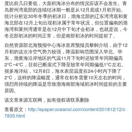
度比前几日要低，大面积海冰分布的情况应该不会发生。青
岛胶州湾底部的连续结冰期一般是从12月底或1月初开始。
统计分析近30年冬季的初冰日，渤海北部的辽东湾湾底和黄
海北部在12月上旬出现初冰属于常年状况，但位置偏南的渤
海湾和莱州湾通常是在12月中下旬才会初冰，也就是说，今
冬北部初冰的时间正常，但是南部初冰的时间提前了。
自然资源部北海预报中心海冰首席预报员黎舸介绍，由于12
月初的这次冷空气势力较强，降温影响范围深入华北、华
东，渤黄海沿岸地区的气温11月下旬时还较常年同期偏高
2℃~4℃，目前已断崖式下降至较常年同期偏低1℃左右。
很多海洋站，12月8日，海水表层温度在24小时内下降了
2℃，这样的降温幅度，通常在初冬需要10天左右的时间，
强烈而持续的降温是导致渤海南部海域初冰时间提前的主要
原因。
该文章来源互联网，如有侵权请联系删除
查看原文：
http://epaper.oceanol.com/content/201812/12/c
7835.html