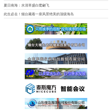
夏日南海：水清草盛白鹭翩飞
此生必去！烟台藏着一座风景绝美的顶级海岛