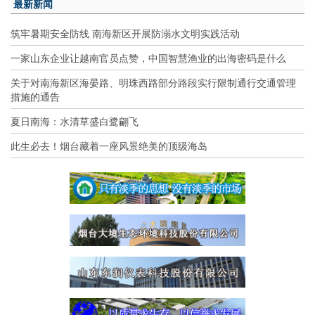
最新新闻
筑牢暑期安全防线 南海新区开展防溺水文明实践活动
一家山东企业让越南官员点赞，中国智慧渔业的出海密码是什么
关于对南海新区海晏路、明珠西路部分路段实行限制通行交通管理
措施的通告
夏日南海：水清草盛白鹭翩飞
此生必去！烟台藏着一座风景绝美的顶级海岛