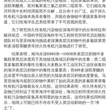
害的天然或人工合成的有机污染物质，包括多氯联苯类、多
溴联苯醚类、双对氯苯基三氯乙烷和二噁英等。它们能在海
洋环境中长时间滞留而不分解，且分布十分广泛。由于持久
性有机污染物本身具有毒性，并能在食物链中逐级富集和传
递，它们给海洋生态系统带来了不可忽视的危害。
为了研究持久性有机污染物在深海环境中的分布特征和
赋存状态，中国科学院深海科学与工程研究所研究员彭晓彤
团队对马里亚纳海沟挑战者深渊表层沉积物中的多氯联苯类
和多溴联苯醚类等持久性有机污染物进行了研究。
结果表明，海沟水深6980米~10908米表层沉积物中多
氯联苯类总浓度高于其他较浅海域沉积物中的含量；类二噁
英多氯联苯的毒性当量比大多数从半工业区到工业区收集到
的海洋表层沉积物中的毒性当量要高；而8种多溴联苯醚的
总浓度平均值比前人研究的大陆架表层沉积物浓度要低。马
里亚纳海沟底部沉积物中累积了如此高浓度的多氯联苯类毒
性有机污染物着实令人吃惊。这些结果表明，持久性有机污
染物已经到达了世界海洋中最深处，海沟沉积环境对持久性
有机污染物的富集具有明显的放大效应。这些结果也同时暗
示，地球上可能已经不存在不受人类活动影响的一方“净
土”了。