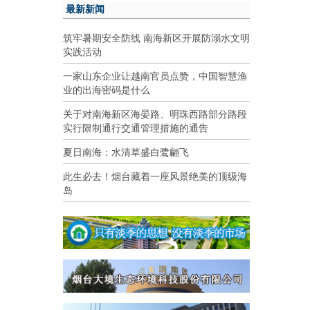
最新新闻
筑牢暑期安全防线 南海新区开展防溺水文明
实践活动
一家山东企业让越南官员点赞，中国智慧渔
业的出海密码是什么
关于对南海新区海晏路、明珠西路部分路段
实行限制通行交通管理措施的通告
夏日南海：水清草盛白鹭翩飞
此生必去！烟台藏着一座风景绝美的顶级海
岛