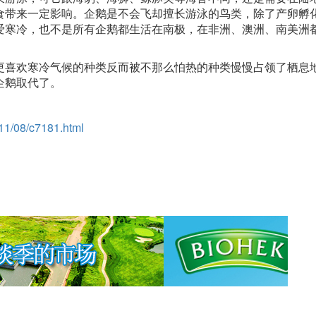
食带来一定影响。企鹅是不会飞却擅长游泳的鸟类，除了产卵孵
爱寒冷，也不是所有企鹅都生活在南极，在非洲、澳洲、南美洲
更喜欢寒冷气候的种类反而被不那么怕热的种类慢慢占领了栖息
企鹅取代了。
811/08/c7181.html