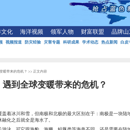
洋文化
海洋视频
领军人物
财富联盟
品牌山
顾
视频报道
防灾经验
灾害专题
科研成果
学术动态
热点新闻
白皮
变暖带来的危机？
>> 正文内容
，遇到全球变暖带来的危机？
覆盖着冰川和雪，但南极和北极的最大区别在于：南极是一块陆
冰融化之后就全是海水了。
长游泳，可它跟海豹、海狮、鲸豚类等海兽不同，还是需要在陆