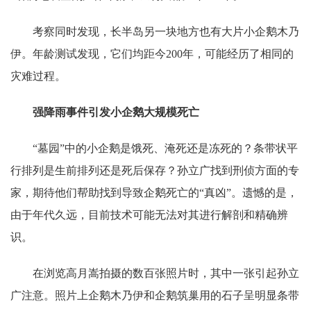
考察同时发现，长半岛另一块地方也有大片小企鹅木乃
伊。年龄测试发现，它们均距今200年，可能经历了相同的
灾难过程。
强降雨事件引发小企鹅大规模死亡
“墓园”中的小企鹅是饿死、淹死还是冻死的？条带状平
行排列是生前排列还是死后保存？孙立广找到刑侦方面的专
家，期待他们帮助找到导致企鹅死亡的“真凶”。遗憾的是，
由于年代久远，目前技术可能无法对其进行解剖和精确辨
识。
在浏览高月嵩拍摄的数百张照片时，其中一张引起孙立
广注意。照片上企鹅木乃伊和企鹅筑巢用的石子呈明显条带