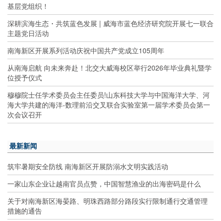
基层党组织！
深耕滨海生态・共筑蓝色发展 | 威海市蓝色经济研究院开展七一联合
主题党日活动
南海新区开展系列活动庆祝中国共产党成立105周年
从南海启航 向未来奔赴！北交大威海校区举行2026年毕业典礼暨学
位授予仪式
穆穆院士任学术委员会主任委员!山东科技大学与中国海洋大学、河
海大学共建的海洋-数理前沿交叉联合实验室第一届学术委员会第一
次会议召开
最新新闻
筑牢暑期安全防线 南海新区开展防溺水文明实践活动
一家山东企业让越南官员点赞，中国智慧渔业的出海密码是什么
关于对南海新区海晏路、明珠西路部分路段实行限制通行交通管理
措施的通告