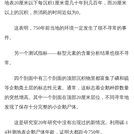
地表20厘米以下每沉积1厘米需几十年到几百年，而20厘米
以上的沉积，所消耗的时间近似为0。
这表明，750年前当地的环境一定发生了很不寻常的事
件。
另一个测试指标——标型元素的含量分析结果也很不寻
常。
四个剖面中有三个剖面的顶部沉积物里都富集了磷和硫
等企鹅粪土层的标志性元素。通常，这标志着企鹅种群数量
的突然增高。其中一个剖面在顶部20厘米层位，不同寻常地
发现了保存十分完整的小企鹅尸体。
这是研究室20年研究中没有出现过的新情况。利用碳-1
4补测地表企鹅尸体年龄，证明大都距今750年。