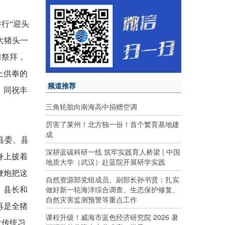
举行
“
迎头
大猪头一
前祭拜，
上供奉的
频道推荐
，同祝丰
三角轮胎向南海高中捐赠空调
厉害了莱州！北方独一份！首个繁育基地建
成
县委、县
深耕蓝碳科研一线 筑牢实践育人桥梁 | 中国
身上披着
地质大学（武汉）赴蓝院开展研学实践
鞭炮把这
自然资源部党组成员、副部长孙书贤：扎实
做好新一轮海洋综合调查、生态保护修复、
、县长和
自然灾害监测预警等重点工作
再是全猪
课程升级！威海市蓝色经济研究院 2026 暑
对传统习