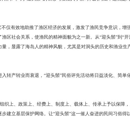
。
它不仅有效地助推了渔区经济的发展，激发了渔民竞争意识，增
了渔区社会关系，使渔民的精神面貌为之一新。从
“
迎头鬃
”
到
“
开
力量，显露了海岛人的精神风貌，尤其是对洞头的历史和渔业生
进入转产转业而衰退，
“
迎头鬃
”
民俗评先活动将日益淡化、简单
组织上、政策上、经费上、制度上、载体上、传承上予以保障，
逐步建立基层保护网络。让
“
迎头鬃
”
这一催人奋进的民间习俗得