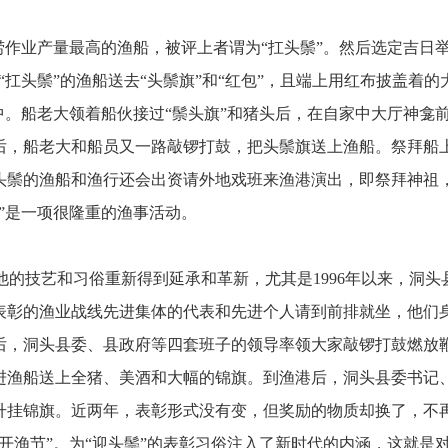
捞作业产量最高的渔船，被评上者谓为
“
扛头鬃
”
。然后选定吉日
“
扛头鬃
”
的渔船送去
“
头鬃旗
”
和
“
红包
”
，且端上用红布披盖着的
中。船老大领着船伙接过
“
鬃头旗
”
和猪头后，在自家中大厅神龛
后，船老大和船员又一路敲锣打鼓，把头鬃旗送上渔船。祭拜船
头鬃的渔船和渔行还会出资请外地戏班来渔港演出，即祭拜神祖
”
是一项很隆重的渔事活动。
他的技艺和习俗重新得到延承和革新，尤其是
1996
年以来，洞头
表彰的渔业战线先进集体的代表和先进个人请到前排就坐，他们
后，洞头县委、县政府等四套班子的领导率领大家敲锣打鼓燃放
进渔船送上全猪、美酒和大幅的锦旗。到渔港后，洞头县委书记
升挂锦旗。近两年，表彰形式没有变，但奖励的物质却换了，不
开渔节
”
。为
“
迎头鬃
”
的表彰习俗注入了新时代的内涵，这就是