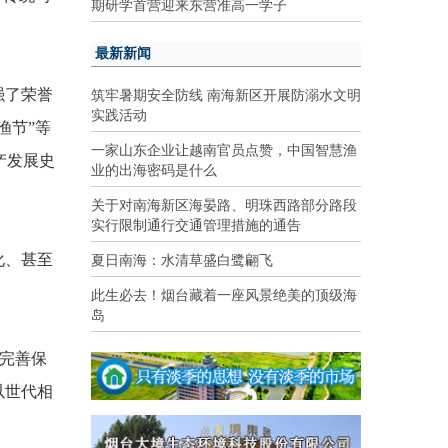
期研学首营迎来东营准高一学子
最新新闻
筑牢暑期安全防线 南海新区开展防溺水文明
强了荣誉
实践活动
渔节
”
等
一家山东企业让越南官员点赞，中国智慧渔
产发展史
业的出海密码是什么
关于对南海新区海晏路、明珠西路部分路段
实行限制通行交通管理措施的通告
夏日南海：水清草盛白鹭翩飞
化、甚至
此生必去！烟台藏着一座风景绝美的顶级海
岛
完善保
以世代相