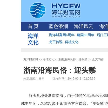
首 页
蓝色浪潮
海洋风云
海
海洋
海洋财富网6周年
建国60周年
后口王
文化
龙王传说
妈祖文化
海洋财富网
>>
海洋文化
>>
浙南沿海民俗：迎头鬃
>> 正文内容
浙南沿海民俗：迎头鬃
来源:编辑：林宁 发布时间：2015-05-21 02:55:35
洞头县地处浙南沿海，由于独特的地理环境和
咸丰年间，名称起源于闽南语方言谐音。
“
迎头鬃
”