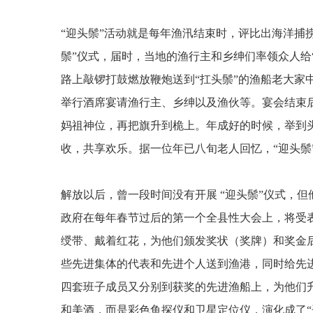
“
迎头鬃
”
活动就是每年渔汛结束时，评比出海洋捕
鬃
”
仪式，届时，当地的渔行主和乡绅们率领众人给
路上敲锣打鼓燃放鞭炮送到
“
扛头鬃
”
的渔船老大家
举行酒席宴请渔行主、乡绅以及渔伙等。宴会结束
妈祖神位，再把旗升到桅上。年成好的时候，举到
收，共享欢乐。据一位年已八旬老人回忆，
“
迎头鬃
解放以后，曾一段时间没有开展
“
迎头鬃
”
仪式，但
政府在每年春节过后的第一个全县性大会上，将受
绶带、戴着红花，为他们颁发奖状（奖牌）和奖金
些先进集体的代表和先进个人送到渔港，同时给先
四套班子成员又分别到获奖的先进渔船上，为他们
和美酒，而是彩色鱼探仪和卫星定位仪，演化成了
“