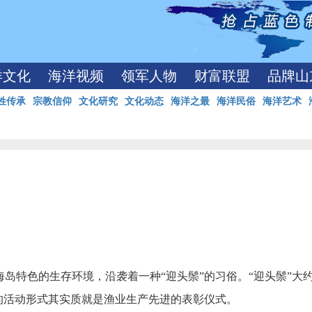
洋文化
海洋视频
领军人物
财富联盟
品牌山
姓传承
宗教信仰
文化研究
文化动态
海洋之最
海洋民俗
海洋艺术
海岛特色的生存环境，沿袭着一种
“
迎头鬃
”
的习俗。
“
迎头鬃
”
大
的活动形式其实质就是渔业生产先进的表彰仪式。