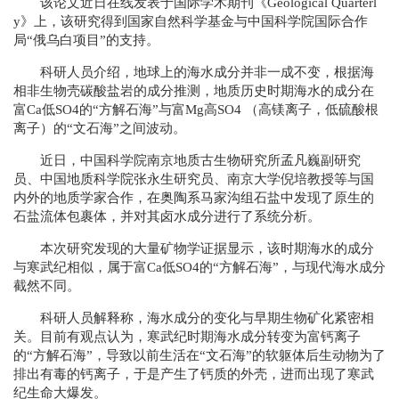
该论文近日在线发表于国际学术期刊《Geological Quarterl
y》上，该研究得到国家自然科学基金与中国科学院国际合作
局“俄乌白项目”的支持。
科研人员介绍，地球上的海水成分并非一成不变，根据海
相非生物壳碳酸盐岩的成分推测，地质历史时期海水的成分在
富Ca低SO4的“方解石海”与富Mg高SO4 （高镁离子，低硫酸根
离子）的“文石海”之间波动。
近日，中国科学院南京地质古生物研究所孟凡巍副研究
员、中国地质科学院张永生研究员、南京大学倪培教授等与国
内外的地质学家合作，在奥陶系马家沟组石盐中发现了原生的
石盐流体包裹体，并对其卤水成分进行了系统分析。
本次研究发现的大量矿物学证据显示，该时期海水的成分
与寒武纪相似，属于富Ca低SO4的“方解石海”，与现代海水成分
截然不同。
科研人员解释称，海水成分的变化与早期生物矿化紧密相
关。目前有观点认为，寒武纪时期海水成分转变为富钙离子
的“方解石海”，导致以前生活在“文石海”的软躯体后生动物为了
排出有毒的钙离子，于是产生了钙质的外壳，进而出现了寒武
纪生命大爆发。