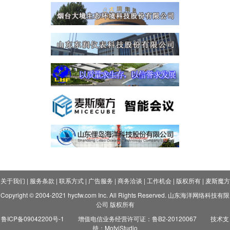
关于我们
|
服务条款
|
联系方式
|
广告服务
|
商务洽谈
|
工作机会
|
版权所有
|
麦斯魔方
Copyright © 2004-2021 hycfw.com Inc. All Rights Reserved. 山东海洋网络科技有限
公司 版权所有
鲁ICP备09042200号-1
增值电信业务经营许可证：鲁B2-20120067
技术支
持：MofyiStudio