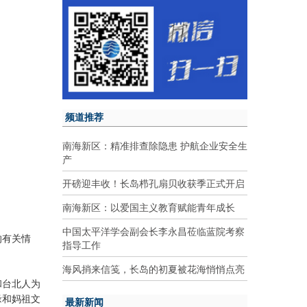
频道推荐
南海新区：精准排查除隐患 护航企业安全生
产
开磅迎丰收！长岛栉孔扇贝收获季正式开启
南海新区：以爱国主义教育赋能青年成长
中国太平洋学会副会长李永昌莅临蓝院考察
的有关情
指导工作
海风捎来信笺，长岛的初夏被花海悄悄点亮
和台北人为
缘和妈祖文
最新新闻