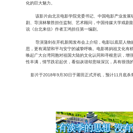
化的巨大魅力。
该影片由北京电影学院党委书记、中国电影产业发展研
剧、导演林黎胜担任监制、艺术顾问，中国传媒大学戏剧
说《台北来信》作者王鸿担任第一编剧。
导演蒲剑在开机新闻发布会上介绍，电影以底层人物的
思，更有渴望和平与安宁的诚挚呼唤。电影将妈祖文化有
唤起广大台湾同胞对祖国大陆的文化认同和寻根意识，增
性丰满，情节跌宕起伏，看似诙谐却意味深沉，具有很强
影片于2018年9月30日于莆田正式开机，预计11月底杀