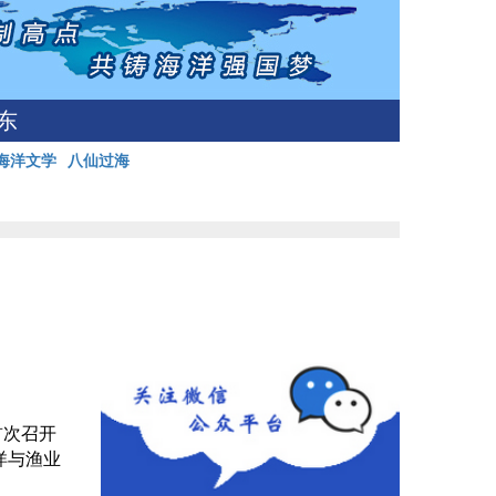
东
海洋文学
八仙过海
首次召开
洋与渔业