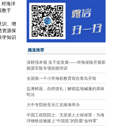
，对海洋
寓教于
意识、增
然资源保
科学知识
频道推荐
深耕强本领 实干促发展——华海保险开展新
能源车险专项技能培训
全国第一个小学海权教育馆在青岛开馆
盐滩鲜蔬，自然馈礼｜解锁盐地碱蓬的美味
吃法
大中专院校音乐汇在南海举办
中国工程院院士、无党派人士侯保荣：为海
洋钢铁设施披上“中国造”的防腐“金钟罩”