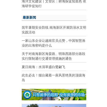
海洋文化建设丨文登区：耕海探蓝知底色 依
海研学促知行
最新新闻
筑牢暑期安全防线 南海新区开展防溺水文明
实践活动
一家山东企业让越南官员点赞，中国智慧渔
业的出海密码是什么
关于对南海新区海晏路、明珠西路部分路段
实行限制通行交通管理措施的通告
夏日南海：水清草盛白鹭翩飞
此生必去！烟台藏着一座风景绝美的顶级海
岛