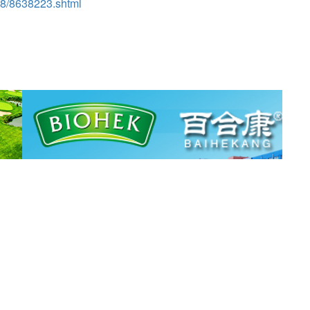
28/8638223.shtml