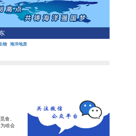
东
生物
海洋地质
在觅食、
子为啥会