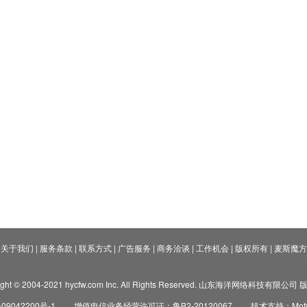
关于我们
|
服务条款
|
联系方式
|
广告服务
|
商务洽谈
|
工作机会
|
版权所有
|
麦斯魔方
ight © 2004-2021 hycfw.com Inc. All Rights Reserved. 山东海洋网络科技有限公
09042200号-1
增值电信业务经营许可证：鲁B2-20120067
技术支持：Mofyi