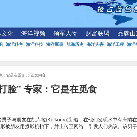
洋文化
海洋视频
领军人物
财富联盟
品牌山
识
海洋科考
海洋科技
海洋军事
航海历史
海洋灾害
海洋工程
海洋
专家：它是在觅食
>> 正文内容
打脸” 专家：它是在觅食
子与朋友在凯库拉(Kaikoura)划船，在他们发现水中有海豹
情形被朋友用摄影机拍下，并上传至网络，引发人们热议。该男