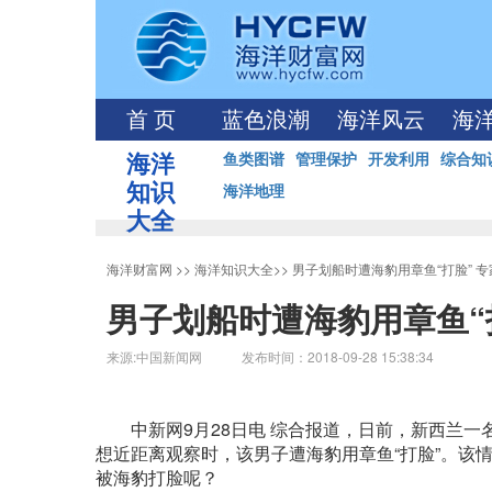
首 页
蓝色浪潮
海洋风云
海
海洋
鱼类图谱
管理保护
开发利用
综合知
知识
海洋地理
大全
海洋财富网
>>
海洋知识大全
>>
男子划船时遭海豹用章鱼“打脸” 
男子划船时遭海豹用章鱼“
来源:中国新闻网 发布时间：2018-09-28 15:38:34
中新网9月28日电 综合报道，日前，新西兰一名男
想近距离观察时，该男子遭海豹用章鱼“打脸”。该
被海豹打脸呢？