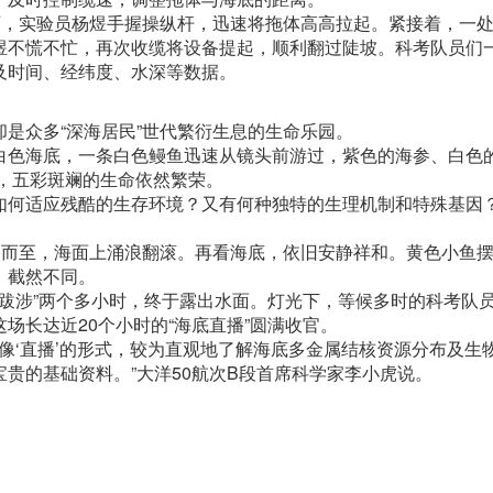
，实验员杨煜手握操纵杆，迅速将拖体高高拉起。紧接着，一
煜不慌不忙，再次收缆将设备提起，顺利翻过陡坡。科考队员们
及时间、经纬度、水深等数据。
众多“深海居民”世代繁衍生息的生命乐园。
色海底，一条白色鳗鱼迅速从镜头前游过，紫色的海参、白色
界，五彩斑斓的生命依然繁荣。
何适应残酷的生存环境？又有何种独特的生理机制和特殊基因
而至，海面上涌浪翻滚。再看海底，依旧安静祥和。黄色小鱼
，截然不同。
跋涉”两个多小时，终于露出水面。灯光下，等候多时的科考队
场长达近20个小时的“海底直播”圆满收官。
‘直播’的形式，较为直观地了解海底多金属结核资源分布及生
贵的基础资料。”大洋50航次B段首席科学家李小虎说。