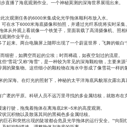
上同步直播了海底观测作业。一个神秘莫测的深海世界展现出来。
次观测任务的6000米集成化光学拖体顺利布放入水。
可在水下6000米海底摄像和拍照，并通过光纤系统将实时采集
学拖体从外观上看就像一个铁笼子，里面装载了高清摄像机、照相
底观测作业平台。
起来。两台电脑屏上随即出现了一个蔚蓝世界，飞舞的银白“
而细密，如腾空而起的尘埃；时而稀疏，如夜空划过的流星。
“雪花”又称“海雪”，是一种较为常见的深海颗粒物，主要来源
碎屑的聚集物。这些细小的颗粒物在海水中形成了像雪花一样的
米的深海。在灯光的照射下，神秘的太平洋海底风貌渐次露出真
广袤的平原。科研人员不远万里寻找的多金属结核，就散布在
缓速行驶，拖曳着拖体在离海底2米~5米的高度观测。
状沉积物以及散落其间的黑褐色多金属结核。
石和突然出现的陡坡都会危及光学拖体的运行安全。”“向阳红0
，及时控制缆速，调整拖体与海底的距离。