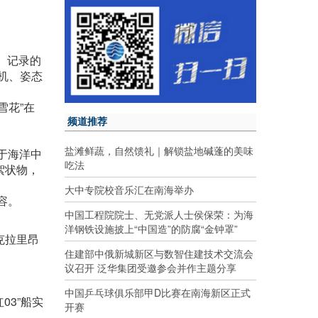
、记录的
机、姿态
雪花”在
频道推荐
盐滩鲜蔬，自然馈礼｜解锁盐地碱蓬的美味
于海洋中
吃法
絮状物，
大中专院校音乐汇在南海举办
容。
中国工程院院士、无党派人士侯保荣：为海
洋钢铁设施披上“中国造”的防腐“金钟罩”
克拉里昂
住建部中俄新城新区与数智住建技术交流会
议召开 泛华集团受邀参会并作主题分享
中国乒乓球俱乐部甲D比赛在南海新区正式
3”船实
开赛