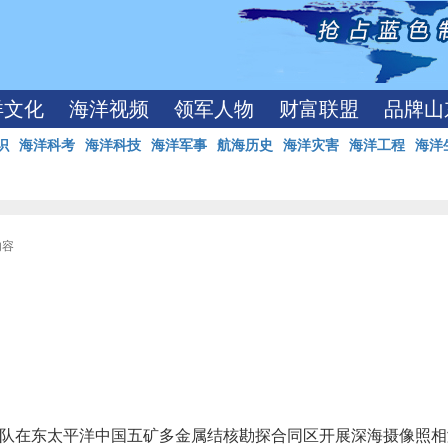
洋文化
海洋视频
领军人物
财富联盟
品牌山
识
海洋科考
海洋科技
海洋军事
航海历史
海洋灾害
海洋工程
海洋
内容
考队在东太平洋中国五矿多金属结核勘探合同区开展深海摄像照