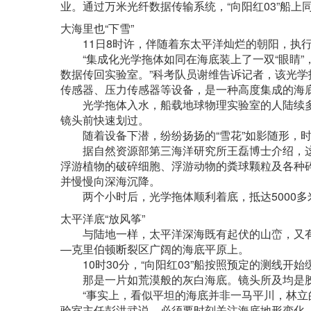
业。通过万米光纤数据传输系统，“向阳红03”船
大海里也“下雪”
11日8时许，伴随着东太平洋灿烂的朝阳，执行此
“集成化光学拖体如同在海底装上了一双“眼睛”，
数据传回实验室。”科考队员谢维告诉记者，该光
传感器、压力传感器等设备，是一种高度集成的海
光学拖体入水，船载地球物理实验室的人陆续多了
镜头前快速划过。
随着设备下潜，纷纷扬扬的“雪花”如影随形，时
据自然资源部第三海洋研究所王磊博士介绍，这些
浮游植物的破碎细胞、浮游动物的粪球颗粒及各种
并慢慢向深海沉降。
两个小时后，光学拖体顺利着底，抵达5000多
太平洋底“放风筝”
与陆地一样，太平洋深海既有起伏的山峦，又有
—克里伯顿断裂区广阔的海底平原上。
10时30分，“向阳红03”船按照预定的测线开始
那是一片如荒漠般的灰白海底。镜头所及均是胶
“事实上，看似平坦的海底并非一马平川，林立的巨
验室主任彭洪武说，必须要时刻关注海底地形变化