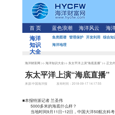
首 页
蓝色浪潮
海洋风云
海
海洋
鱼类图谱
管理保护
开发利用
综合知
知识
海洋地理
大全
海洋财富网
>>
海洋知识大全
>>
东太平洋上演“海底直播”
>> 正文
东太平洋上演“海底直播”
来源:中国海洋报 发布时间：2018-09-17 14:17:55
■本报特派记者 兰圣伟
5000多米的海底什么样？
当地时间9月11日~12日，中国大洋50航次科