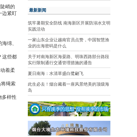
处陡峭的
最新新闻
一边紧盯
筑牢暑期安全防线 南海新区开展防溺水文明
实践活动
一家山东企业让越南官员点赞，中国智慧渔
的海绵、
业的出海密码是什么
？这些都
关于对南海新区海晏路、明珠西路部分路段
实行限制通行交通管理措施的通告
摆动着柔
夏日南海：水清草盛白鹭翩飞
员将绳索
此生必去！烟台藏着一座风景绝美的顶级海
岛
物多样性