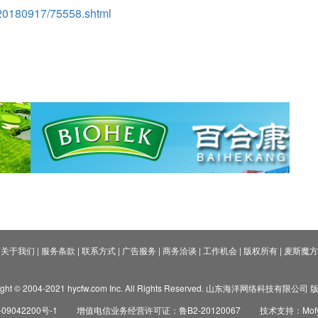
/20180917/75558.shtml
关于我们
|
服务条款
|
联系方式
|
广告服务
|
商务洽谈
|
工作机会
|
版权所有
|
麦斯魔方
ight © 2004-2021 hycfw.com Inc. All Rights Reserved. 山东海洋网络科技有限公
09042200号-1
增值电信业务经营许可证：鲁B2-20120067
技术支持：Mofyi