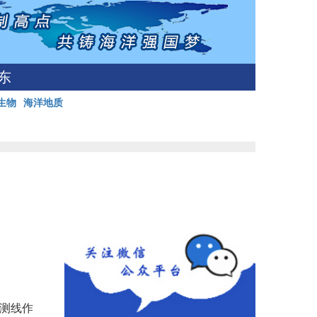
东
生物
海洋地质
相测线作