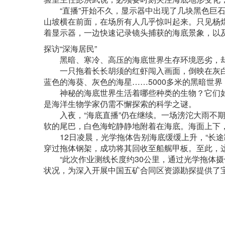
“直播”开始不久，显示器中出现了几块黑色巨石
山坡横在前面，在场所有人几乎惊叫起来。只见杨
着显示器，一边快速记录镜头捕获的海底景象，以
探访“深海居民”
黑暗、寒冷、高压的海底世界生存环境恶劣，却是
一只拖着长长胡须的红虾闯入画面，倒映在灰白
蓝色的海葵、灰色的海星……5000多米的黑暗世
神秘的海底世界生活着哪些种类的生物？它们如
是海洋生物学家仍需不懈探索的科学之谜。
入夜，“海底直播”仍在继续。一场滂沱大雨不期
软的尾巴，白色海蛇静静地附着在海底。海面上下
12日凌晨，光学拖体告别海底缓缓上升，“长途
穿过拖体钢架，成功将其回收至船艉甲板。至此，这
“此次作业测线长度约30公里，通过光学拖体摄像
状况，为深入开展中国五矿合同区资源勘探提供了宝