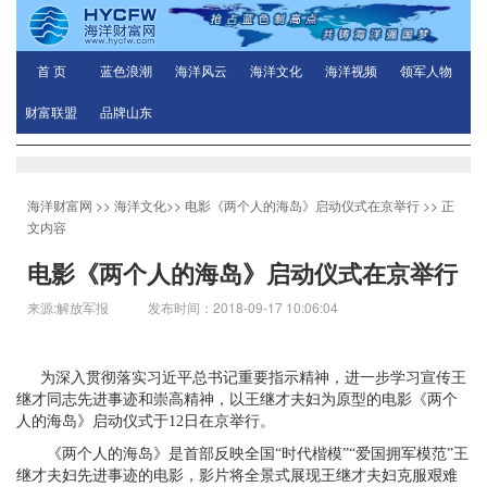
首 页
蓝色浪潮
海洋风云
海洋文化
海洋视频
领军人物
财富联盟
品牌山东
海洋财富网
>>
海洋文化
>>
电影《两个人的海岛》启动仪式在京举行
>> 正
文内容
电影《两个人的海岛》启动仪式在京举行
来源:解放军报 发布时间：2018-09-17 10:06:04
为深入贯彻落实习近平总书记重要指示精神，进一步学习宣传王
继才同志先进事迹和崇高精神，以王继才夫妇为原型的电影《两个
人的海岛》启动仪式于
12
日在京举行。
《两个人的海岛》是首部反映全国
“时代楷模”“爱国拥军模范”王
继才夫妇先进事迹的电影，影片将全景式展现王继才夫妇克服艰难