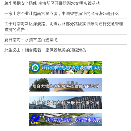
筑牢暑期安全防线 南海新区开展防溺水文明实践活动
一家山东企业让越南官员点赞，中国智慧渔业的出海密码是什么
关于对南海新区海晏路、明珠西路部分路段实行限制通行交通管理
措施的通告
夏日南海：水清草盛白鹭翩飞
此生必去！烟台藏着一座风景绝美的顶级海岛