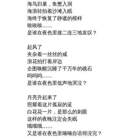
海鸟归巢，鱼蟹入洞
海浪轻拍着沙滩入眠
海终于恢复了静谧的模样
唉唉唉……
是谁在夜色里接二连三地哀叹？
起风了
夹杂着一丝丝的咸
浪花拍打着岸边
企图唤醒沉睡了千万年的礁石
呜呜呜……
是谁在夜色里低声地哭泣？
月亮升起来了
照耀着这片孤寂的蓝
白花花一片，是那么的刺眼
这样的夜晚注定会失眠
哦哦哦……
又是谁在夜色里喃喃自语得没完？