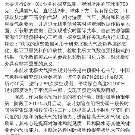
天要进行2次~ 3次业务化探空观测。观测所用的气球重750
克，充满氦气后，直径达2米。球体下方，装有探空仪，可
获取从地面至高空的气温、相对湿度、气压、风向和风速等
重要气象要素，并通过无线电信号实时将观测数据传输至地
面。所获取的数据，已实现准实时国际共享。自然资源部国
家海洋环境预报中心工程师、探空观测任务现场执行人田忠
翔说：“获取的这些数据可用于研究北极大气及边界层的变
化、验证卫星资料的准确性、检验北极大气数值预报模式的
结果、优化数值模式中的参数化和数据同化方案，对北极研
究具有非常重要的意义。”
本航次北极大气探空观测任务是由预报中心主导、中国
气象科学研究院联合参与的。该任务自7月28日开展以来，
历时40天，进行了86次探空观测，平均探空高度31190米，
观测高度达到了平流层中部，实现了预定的观测目标。
据悉，作为极地预报计划的核心行动，国际极地预报年
第二阶段于2017年5月启动。该计划旨在组织协调一段长时
间的密集观测和数值模拟工作，以提高从几小时到季节时间
尺度的北极和南极天气预报能力，进而提高天气和气候服务
质量，其核心是提高对海冰和能见度、风和降水等其他关键
要素的预报能力。本航次适逢国际极地预报年极地大气的强