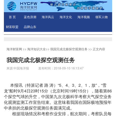
首 页
蓝色浪潮
海洋风云
海洋文化
海洋视频
领军人物
财富联盟
品牌山东
海洋财富网
>>
海洋知识大全
>>
我国完成北极探空观测任务
>> 正文内容
我国完成北极探空观测任务
来源:中国海洋报 发布时间：2018-09-10 16:13:47
本报讯（特派记者 路 涛）“5、4、3、2、1，放”，“雪
龙”船时9月4日23时15分（北京时间19时15分），随着第86
个探空气球的升空，中国第九次北极科学考察大气探空业务
化观测监测工作宣告结束。这意味着我国在国际极地预报年
中承担的北极探空观测任务圆满完成。
根据现场情况和考察作业安排，航次期间，考察队员每