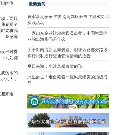
最新新闻
下脚的位
筑牢暑期安全防线 南海新区开展防溺水文明
敢动，两只
实践活动
。我感觉全
随时要将我
一家山东企业让越南官员点赞，中国智慧渔
区，我感觉
业的出海密码是什么
关于对南海新区海晏路、明珠西路部分路段
淹没平时裸
实行限制通行交通管理措施的通告
涂上到处都
夏日南海：水清草盛白鹭翩飞
微波荡漾的
此生必去！烟台藏着一座风景绝美的顶级海
从小到大，
岛
在迎来送