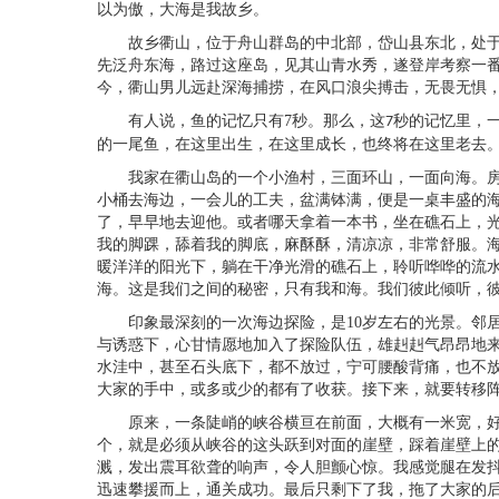
以为傲，大海是我故乡。
故乡衢山，位于舟山群岛的中北部，岱山县东北，处于
先泛舟东海，路过这座岛，见其山青水秀，遂登岸考察一
今，衢山男儿远赴深海捕捞，在风口浪尖搏击，无畏无惧，
有人说，鱼的记忆只有
7
秒。那么，这
秒的记忆里，
7
的一尾鱼，在这里出生，在这里成长，也终将在这里老去
我家在衢山岛的一个小渔村，三面环山，一面向海。房
小桶去海边，一会儿的工夫，盆满钵满，便是一桌丰盛的
了，早早地去迎他。或者哪天拿着一本书，坐在礁石上，
我的脚踝，舔着我的脚底，麻酥酥，清凉凉，非常舒服。
暖洋洋的阳光下，躺在干净光滑的礁石上，聆听哗哗的流
海。这是我们之间的秘密，只有我和海。我们彼此倾听，
印象最深刻的一次海边探险，是
10
岁左右的光景。邻
与诱惑下，心甘情愿地加入了探险队伍，雄赳赳气昂昂地
水洼中，甚至石头底下，都不放过，宁可腰酸背痛，也不
大家的手中，或多或少的都有了收获。接下来，就要转移
原来，一条陡峭的峡谷横亘在前面，大概有一米宽，好
个，就是必须从峡谷的这头跃到对面的崖壁，踩着崖壁上
溅，发出震耳欲聋的响声，令人胆颤心惊。我感觉腿在发
迅速攀援而上，通关成功。最后只剩下了我，拖了大家的