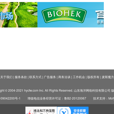
关于我们
|
服务条款
|
联系方式
|
广告服务
|
商务洽谈
|
工作机会
|
版权所有
|
麦斯魔方
ight © 2004-2021 hycfw.com Inc. All Rights Reserved. 山东海洋网络科技有限公
09042200号-1
增值电信业务经营许可证：鲁B2-20120067
技术支持：Mofyi