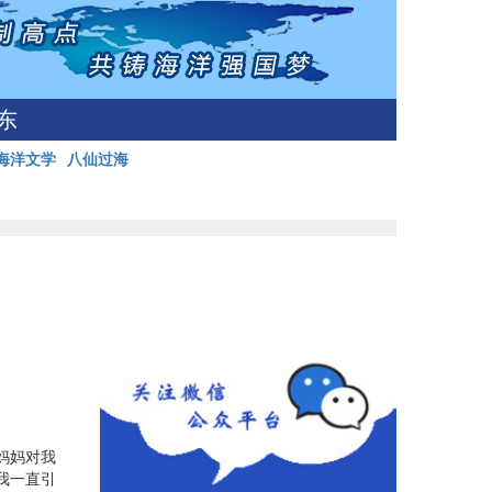
东
海洋文学
八仙过海
妈妈对我
我一直引