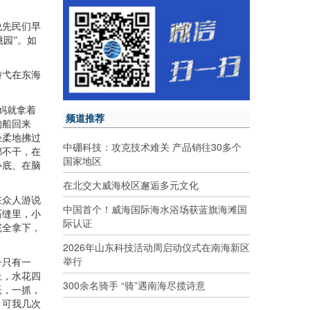
说先民们早
桃园”。如
游弋在东海
妈就拿着
频道推荐
的船回来
轻柔地拂过
中硼科技：攻克技术难关 产品销往30多个
都不干，在
国家地区
心底、在脑
在北交大威海校区邂逅多元文化
在众人游说
中国首个！威海国际海水浴场获蓝旗海滩国
石缝里，小
际认证
完全拿下，
2026年山东科技活动周启动仪式在南海新区
举行
子只有一
上，水花四
300余名骑手 “骑”遇南海尽揽诗意
跃，一抓，
，可我几次