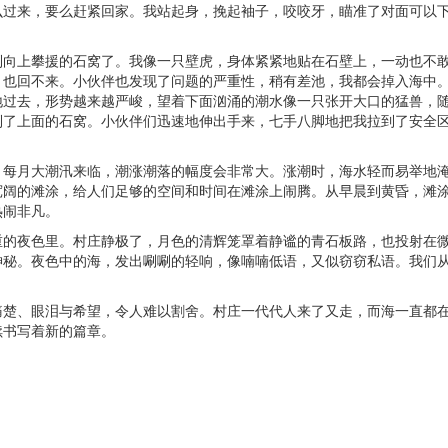
么过来，要么赶紧回家。我站起身，挽起袖子，咬咬牙，瞄准了对面可以
到向上攀援的石窝了。我像一只壁虎，身体紧紧地贴在石壁上，一动也不
，也回不来。小伙伴也发现了问题的严重性，稍有差池，我都会掉入海中
地过去，形势越来越严峻，望着下面汹涌的潮水像一只张开大口的猛兽，
到了上面的石窝。小伙伴们迅速地伸出手来，七手八脚地把我拉到了安全
每月大潮汛来临，潮涨潮落的幅度会非常大。涨潮时，海水轻而易举地
宽阔的滩涂，给人们足够的空间和时间在滩涂上闹腾。从早晨到黄昏，滩
热闹非凡。
的夜色里。村庄静极了，月色的清辉笼罩着静谧的青石板路，也投射在
神秘。夜色中的海，发出唰唰的轻响，像喃喃低语，又似窃窃私语。我们
楚、眼泪与希望，令人难以割舍。村庄一代代人来了又走，而海一直都
续书写着新的篇章。