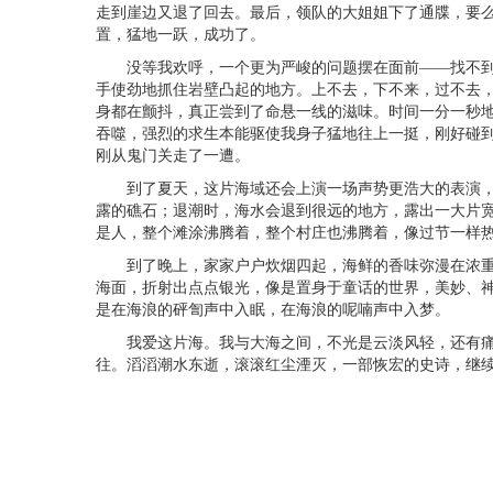
走到崖边又退了回去。最后，领队的大姐姐下了通牒，要
置，猛地一跃，成功了。
没等我欢呼，一个更为严峻的问题摆在面前
——找不
手使劲地抓住岩壁凸起的地方。上不去，下不来，过不去
身都在颤抖，真正尝到了命悬一线的滋味。时间一分一秒
吞噬，强烈的求生本能驱使我身子猛地往上一挺，刚好碰
刚从鬼门关走了一遭。
到了夏天，这片海域还会上演一场声势更浩大的表演，
露的礁石；退潮时，海水会退到很远的地方，露出一大片
是人，整个滩涂沸腾着，整个村庄也沸腾着，像过节一样
到了晚上，家家户户炊烟四起，海鲜的香味弥漫在浓重
海面，折射出点点银光，像是置身于童话的世界，美妙、
是在海浪的砰訇声中入眠，在海浪的呢喃声中入梦。
我爱这片海。我与大海之间，不光是云淡风轻，还有痛
往。滔滔潮水东逝，滚滚红尘湮灭，一部恢宏的史诗，继