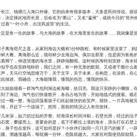
长江、钱塘江入海口外缘。它的由来有很多版本，大多是民间传说。据
番，决定择此地而长居，后命名为
“衢山”，又名“瀛洲”，成就今日的“世外
过着“一叶小舟，出没风波里”的生活。
一定是鱼一生的故事，与大海的故事，在大海里发生的故事……我就像是
。
子离海咫尺之遥，从家到海边大概有
5
分钟路程。有时候家里没菜了，妈
海鲜大餐。离海那么近，我却鲜少去海边淘。偶尔去那里，也是因为爸爸
光着脚丫，伸进清澈的海水里，静静地翻阅。这时候的海特别安静，海水
海似乎也在安静地聆听，我们之间，有一种无形的默契。又或者干脆什么
水声，天马行空地思绪万千，关于文字，关于未来，在构思，在涂鸦，在
彼此倾述。我确信，大海能懂我，懂我的伤悲，懂我的快乐。
居大姐姐领着一群淘气包到海边捡海螺，拾贝壳。我这只安静的小懒猫，
来到了海边。淘气包们快速散开，各自占地为营，开始地毯式的搜索。礁
放过一螺一蟹。海边回荡着孩子们此起彼伏的欢笑声。很快，一片高地被
阵地，开赴下一个战场了。然而，面前的情况让人有些发怵。
几米深，如刀切过似的齐整。经海浪长时间冲刷，石壁光滑，经过的法
的石窝，攀援而上。更要命的是，底下不断往上涨的海水，浪头打在石壁
抖，身子也在发抖，这可如何是好？小伙伴们如同一只只灵巧的猴子，一
后腿。潮越涨越高，每耽搁一分钟，危险就越大。大家在对面使劲鼓励我