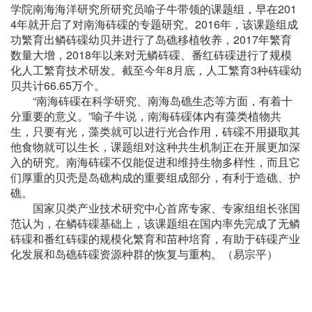
学院南海海洋研究所研究员喻子牛带领的课题组，早在201
4年就开启了对南海砗磲的专题研究。2016年，该课题组成
功繁育出鳞砗磲幼贝并进行了岛礁移植牧养，2017年繁育
数量大增，2018年以来对无鳞砗磲、番红砗磲进行了规模
化人工繁育技术研发。截至今年8月底，人工繁育3种砗磲幼
贝共计66.65万个。
“南海砗磲在科学研究、南海岛礁生态等方面，有着十
分重要的意义。”喻子牛说，南海砗磲体内有藻类植物共
生，只要有光，藻类就可以进行光合作用，砗磲不用摄取其
他食物就可以生长，课题组对这种共生机制正在开展更加深
入的研究。南海砗磲不仅能促进和维持生物多样性，而且它
们厚重的贝壳是岛礁构成的重要组成部分，有利于造礁、护
礁。
国家贝类产业技术研究中心首席专家、专家组组长张国
范认为，在鳞砗磲基础上，该课题组在国内率先完成了无鳞
砗磲和番红砗磲的规模化繁育和苗种培育，有助于砗磲产业
化发展和岛礁砗磲资源种群的恢复与重构。（易宗平）