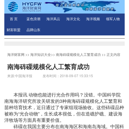
首 页
蓝色浪潮
海洋风云
海洋文化
海洋视频
领军人物
财富联盟
品牌山东
海洋财富网
>>
海洋知识大全
>>
南海砗磲规模化人工繁育成功
>> 正文内容
南海砗磲规模化人工繁育成功
来源:中国海洋报 发布时间：2018-09-07 15:33:15
本报讯 动物也能进行光合作用吗？没错。中国科学院
南海海洋研究所攻关研发的3种南海砗磲规模化人工繁育和
苗种培育技术，近日通过了专家组现场验收。这些砗磲品种
被称为“光合动物”，生长成本很低，但在造礁护礁、建设海
洋牧场等方面具有重要价值。
砗磲在我国主要分布在南海海区和海南岛海域。中国科