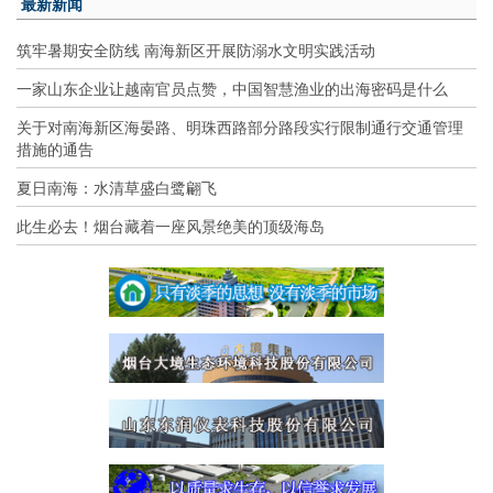
最新新闻
筑牢暑期安全防线 南海新区开展防溺水文明实践活动
一家山东企业让越南官员点赞，中国智慧渔业的出海密码是什么
关于对南海新区海晏路、明珠西路部分路段实行限制通行交通管理
措施的通告
夏日南海：水清草盛白鹭翩飞
此生必去！烟台藏着一座风景绝美的顶级海岛