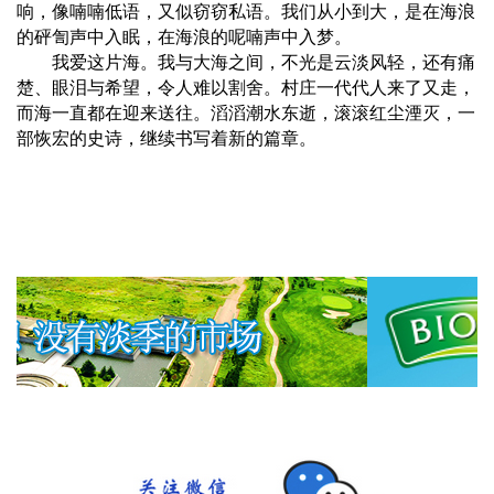
响，像喃喃低语，又似窃窃私语。我们从小到大，是在海浪
的砰訇声中入眠，在海浪的呢喃声中入梦。
我爱这片海。我与大海之间，不光是云淡风轻，还有痛
楚、眼泪与希望，令人难以割舍。村庄一代代人来了又走，
而海一直都在迎来送往。滔滔潮水东逝，滚滚红尘湮灭，一
部恢宏的史诗，继续书写着新的篇章。