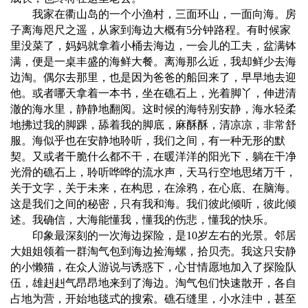
我家在衢山岛的一个小渔村，三面环山，一面向海。房
子离海咫尺之遥，从家到海边大概有5分钟路程。有时候家
里没菜了，妈妈就拿着小桶去海边，一会儿的工夫，盆满钵
满，便是一桌丰盛的海鲜大餐。离海那么近，我却鲜少去海
边淘。偶尔去那里，也是因为爸爸的船回来了，早早地去迎
他。或者哪天拿着一本书，坐在礁石上，光着脚丫，伸进清
澈的海水里，静静地翻阅。这时候的海特别安静，海水轻柔
地拂过我的脚踝，舔着我的脚底，麻酥酥，清凉凉，非常舒
服。海似乎也在安静地聆听，我们之间，有一种无形的默
契。又或者干脆什么都不干，在暖洋洋的阳光下，躺在干净
光滑的礁石上，聆听哗哗的流水声，天马行空地思绪万千，
关于文字，关于未来，在构思，在涂鸦，在心底、在脑海。
这是我们之间的秘密，只有我和海。我们彼此倾听，彼此倾
述。我确信，大海能懂我，懂我的伤悲，懂我的快乐。
印象最深刻的一次海边探险，是10岁左右的光景。邻居
大姐姐领着一群淘气包到海边捡海螺，拾贝壳。我这只安静
的小懒猫，在众人游说与诱惑下，心甘情愿地加入了探险队
伍，雄赳赳气昂昂地来到了海边。淘气包们快速散开，各自
占地为营，开始地毯式的搜索。礁石缝里，小水洼中，甚至