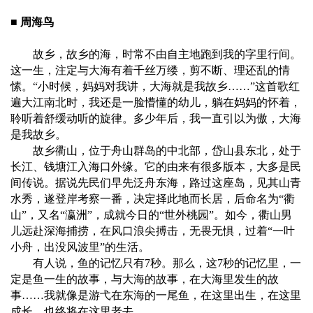
■ 周海鸟
故乡，故乡的海，时常不由自主地跑到我的字里行间。
这一生，注定与大海有着千丝万缕，剪不断、理还乱的情
愫。“小时候，妈妈对我讲，大海就是我故乡……”这首歌红
遍大江南北时，我还是一脸懵懂的幼儿，躺在妈妈的怀着，
聆听着舒缓动听的旋律。多少年后，我一直引以为傲，大海
是我故乡。
故乡衢山，位于舟山群岛的中北部，岱山县东北，处于
长江、钱塘江入海口外缘。它的由来有很多版本，大多是民
间传说。据说先民们早先泛舟东海，路过这座岛，见其山青
水秀，遂登岸考察一番，决定择此地而长居，后命名为“衢
山”，又名“瀛洲”，成就今日的“世外桃园”。如今，衢山男
儿远赴深海捕捞，在风口浪尖搏击，无畏无惧，过着“一叶
小舟，出没风波里”的生活。
有人说，鱼的记忆只有7秒。那么，这7秒的记忆里，一
定是鱼一生的故事，与大海的故事，在大海里发生的故
事……我就像是游弋在东海的一尾鱼，在这里出生，在这里
成长，也终将在这里老去。