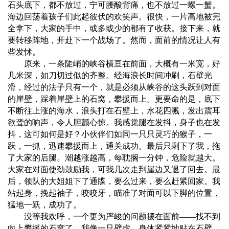
石头底下，都不放过，宁可腰酸背痛，也不放过一螺一蟹。
海边回荡着孩子们此起彼伏的欢笑声。很快，一片高地被完
全拿下，大家的手中，或多或少的都有了收获。接下来，就
要转移阵地，开赴下一个战场了。然而，面前的情况让人有
些发怵。
原来，一条陡峭的峡谷横亘在前面，大概有一米宽，好
几米深，如刀切过似的齐整。经海浪长时间冲刷，石壁光
滑，经过的法子只有一个，就是必须从峡谷的这头跃到对面
的崖壁，踩着崖壁上的石窝，攀援而上。更要命的是，底下
不断往上涨的海水，浪头打在石壁上，水花四溅，发出震耳
欲聋的响声，令人胆颤心惊。我感觉腿在发抖，身子也在发
抖，这可如何是好？小伙伴们如同一只只灵巧的猴子，一
跃，一抓，迅速攀援而上，通关成功。最后只剩下了我，拖
了大家的后腿。潮越涨越高，每耽搁一分钟，危险就越大。
大家在对面使劲鼓励我，可我几次走到崖边又退了回去。最
后，领队的大姐姐下了通牒，要么过来，要么赶紧回家。我
站起身，挽起袖子，咬咬牙，瞄准了对面可以下脚的位置，
猛地一跃，成功了。
没等我欢呼，一个更为严峻的问题摆在面前——找不到
向上攀援的石窝了。我像一只壁虎，身体紧紧地贴在石壁