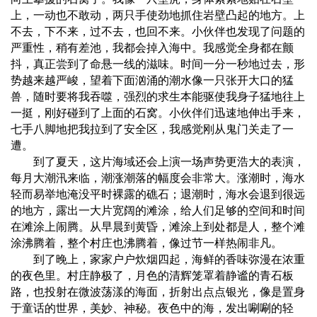
上，一动也不敢动，两只手使劲地抓住岩壁凸起的地方。上
不去，下不来，过不去，也回不来。小伙伴也发现了问题的
严重性，稍有差池，我都会掉入海中。我感觉全身都在颤
抖，真正尝到了命悬一线的滋味。时间一分一秒地过去，形
势越来越严峻，望着下面汹涌的潮水像一只张开大口的猛
兽，随时要将我吞噬，强烈的求生本能驱使我身子猛地往上
一挺，刚好碰到了上面的石窝。小伙伴们迅速地伸出手来，
七手八脚地把我拉到了安全区，我感觉刚从鬼门关走了一
遭。
到了夏天，这片海域还会上演一场声势更浩大的表演，
每月大潮汛来临，潮涨潮落的幅度会非常大。涨潮时，海水
轻而易举地淹没平时裸露的礁石；退潮时，海水会退到很远
的地方，露出一大片宽阔的滩涂，给人们足够的空间和时间
在滩涂上闹腾。从早晨到黄昏，滩涂上到处都是人，整个滩
涂沸腾着，整个村庄也沸腾着，像过节一样热闹非凡。
到了晚上，家家户户炊烟四起，海鲜的香味弥漫在浓重
的夜色里。村庄静极了，月色的清辉笼罩着静谧的青石板
路，也投射在微波荡漾的海面，折射出点点银光，像是置身
于童话的世界，美妙、神秘。夜色中的海，发出唰唰的轻