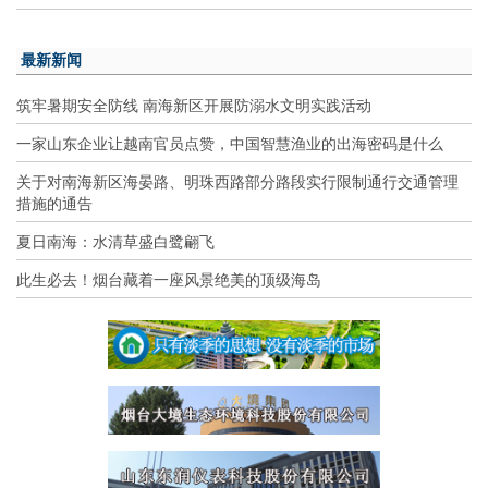
最新新闻
筑牢暑期安全防线 南海新区开展防溺水文明实践活动
一家山东企业让越南官员点赞，中国智慧渔业的出海密码是什么
关于对南海新区海晏路、明珠西路部分路段实行限制通行交通管理
措施的通告
夏日南海：水清草盛白鹭翩飞
此生必去！烟台藏着一座风景绝美的顶级海岛