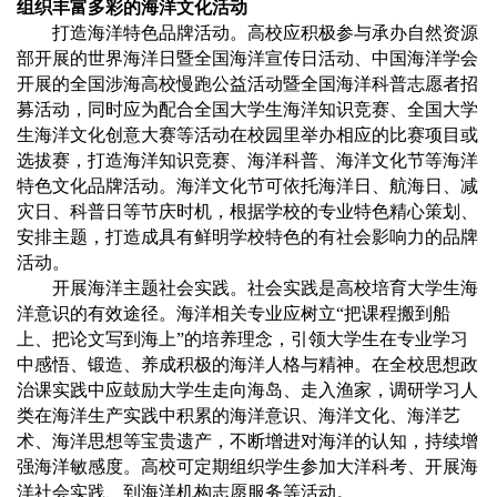
组织丰富多彩的海洋文化活动
打造海洋特色品牌活动。高校应积极参与承办自然资源
部开展的世界海洋日暨全国海洋宣传日活动、中国海洋学会
开展的全国涉海高校慢跑公益活动暨全国海洋科普志愿者招
募活动，同时应为配合全国大学生海洋知识竞赛、全国大学
生海洋文化创意大赛等活动在校园里举办相应的比赛项目或
选拔赛，打造海洋知识竞赛、海洋科普、海洋文化节等海洋
特色文化品牌活动。海洋文化节可依托海洋日、航海日、减
灾日、科普日等节庆时机，根据学校的专业特色精心策划、
安排主题，打造成具有鲜明学校特色的有社会影响力的品牌
活动。
开展海洋主题社会实践。社会实践是高校培育大学生海
洋意识的有效途径。海洋相关专业应树立“把课程搬到船
上、把论文写到海上”的培养理念，引领大学生在专业学习
中感悟、锻造、养成积极的海洋人格与精神。在全校思想政
治课实践中应鼓励大学生走向海岛、走入渔家，调研学习人
类在海洋生产实践中积累的海洋意识、海洋文化、海洋艺
术、海洋思想等宝贵遗产，不断增进对海洋的认知，持续增
强海洋敏感度。高校可定期组织学生参加大洋科考、开展海
洋社会实践、到海洋机构志愿服务等活动。