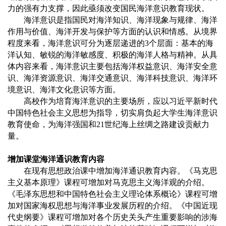
力的强有力支撑，因此亟须改变国民海洋意识教育现状。
海洋意识是指国民对海洋知识、海洋现象与规律、海洋
作用与价值、海洋开发与保护等方面的认识和情感。从境界
程度来看，海洋意识可分为逐层递进的3个层面：基本的海
洋认知、敏锐的海洋敏感度、积极的海洋人格与精神。从具
体内容来看，海洋意识主要包括海洋权益意识、海洋安全意
识、海洋资源意识、海洋交通意识、海洋科技意识、海洋环
境意识、海洋文化意识等方面。
高校作为培育海洋意识的主要场所，应以习近平新时代
中国特色社会主义思想为指导，切实肩负起大学生海洋意识
教育使命，为海洋强国和21世纪海上丝绸之路建设贡献力
量。
增加课堂海洋通识教育内容
在现有思想政治课中增加海洋通识教育内容。《马克思
主义基本原理》课程可增加对马克思主义海洋观的介绍。
《毛泽东思想和中国特色社会主义理论体系概论》课程可增
加对国家海权思想与海洋事业发展历程的介绍。《中国近现
代史纲要》课程可增加对各个历史关头产生重要影响的涉海