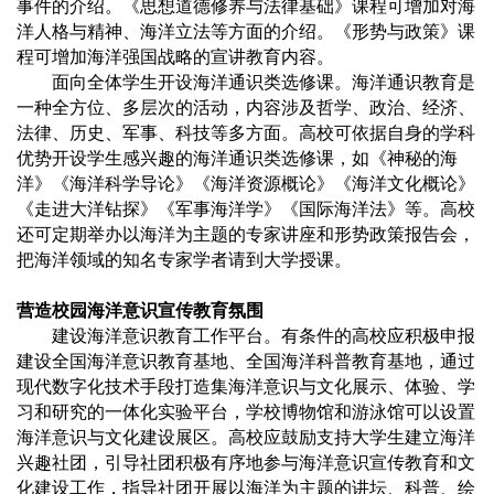
事件的介绍。《思想道德修养与法律基础》课程可增加对海
洋人格与精神、海洋立法等方面的介绍。《形势与政策》课
程可增加海洋强国战略的宣讲教育内容。
面向全体学生开设海洋通识类选修课。海洋通识教育是
一种全方位、多层次的活动，内容涉及哲学、政治、经济、
法律、历史、军事、科技等多方面。高校可依据自身的学科
优势开设学生感兴趣的海洋通识类选修课，如《神秘的海
洋》《海洋科学导论》《海洋资源概论》《海洋文化概论》
《走进大洋钻探》《军事海洋学》《国际海洋法》等。高校
还可定期举办以海洋为主题的专家讲座和形势政策报告会，
把海洋领域的知名专家学者请到大学授课。
营造校园海洋意识宣传教育氛围
建设海洋意识教育工作平台。有条件的高校应积极申报
建设全国海洋意识教育基地、全国海洋科普教育基地，通过
现代数字化技术手段打造集海洋意识与文化展示、体验、学
习和研究的一体化实验平台，学校博物馆和游泳馆可以设置
海洋意识与文化建设展区。高校应鼓励支持大学生建立海洋
兴趣社团，引导社团积极有序地参与海洋意识宣传教育和文
化建设工作，指导社团开展以海洋为主题的讲坛、科普、绘