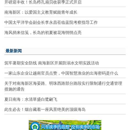
开磅迎丰收！长岛栉孔扇贝收获季正式开启
南海新区：以爱国主义教育赋能青年成长
中国太平洋学会副会长李永昌莅临蓝院考察指导工作
海风捎来信笺，长岛的初夏被花海悄悄点亮
最新新闻
筑牢暑期安全防线 南海新区开展防溺水文明实践活动
一家山东企业让越南官员点赞，中国智慧渔业的出海密码是什么
关于对南海新区海晏路、明珠西路部分路段实行限制通行交通管理
措施的通告
夏日南海：水清草盛白鹭翩飞
此生必去！烟台藏着一座风景绝美的顶级海岛