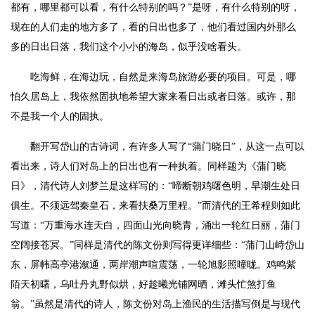
都有，哪里都可以看，有什么特别的吗？”是呀，有什么特别的呀，
现在的人们走的地方多了，看的日出也多了，他们看过国内外那么
多的日出日落，我们这个小小的海岛，似乎没啥看头。
吃海鲜，在海边玩，自然是来海岛旅游必要的项目。可是，哪
怕久居岛上，我依然固执地希望大家来看日出或者日落。或许，那
不是我一个人的固执。
翻开写岱山的古诗词，有许多人写了“蒲门晓日”，从这一点可以
看出来，诗人们对岛上的日出也有一种执着。同样题为《蒲门晓
日》，清代诗人刘梦兰是这样写的：“啼断朝鸡曙色明，早潮生处日
俱生。不须远驾秦皇石，来看扶桑万里程。”而清代的王希程则如此
写道：“万重海水连天白，四面山光向晓青，涌出一轮红日丽，蒲门
空阔接苍冥。”同样是清代的陈文份则写得更详细些：“蒲门山峙岱山
东，屏帏高亭港溆通，两岸潮声喧震荡，一轮旭影照曈昽。鸡鸣紫
陌天初曙，乌吐丹丸野似烘，好趁曦光铺网晒，滩头忙煞打鱼
翁。”虽然是清代的诗人，陈文份对岛上渔民的生活描写倒是与现代