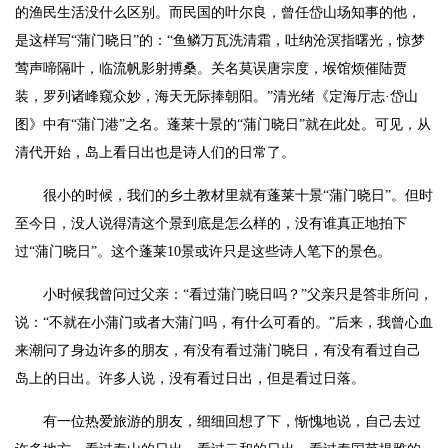
的渔民生活没什么区别。而民国的叶尔良，曾任岱山场知事的他，
是这样写“蒲门晓日”的：“鱼鳞万瓦洗清霜，吐纳沧溟指曙光，惊梦
莺声啼隔叶，临流帆影射搏桑。关名莫误唐宗度，堠馆烦催陆贾
装，罗列诸峰窥众妙，海天无际捧朝阳。”清光绪《定海厅志·岱山
图》中有“蒲门港”之名。蓬莱十景的“蒲门晓日”就在此处。可见，从
清代开始，岛上看日出也是诗人们的日常了。
很小的时候，我们的乡土教材里就有蓬莱十景“蒲门晓日”。但时
至今日，没人说得清这个景到底是怎么样的，没有谁真正地拍下
过“蒲门晓日”。这个蓬莱10景或许只是这些诗人笔下的景色。
小时候我曾问过父亲：“看过蒲门晓日吗？”父亲只是答非所问，
说：“不就在小蒲门或者大蒲门吗，有什么可看的。”后来，我曾心血
来潮问了身边许多的朋友，有没有看过蒲门晓日，有没有看过自己
岛上的日出。许多人说，没有看过日出，但是看过日落。
有一位热爱旅游的朋友，细细回想了下，惭愧地说，自己去过