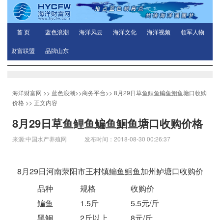
首 页
蓝色浪潮
海洋风云
海洋文化
海洋视频
领军人物
财富联盟
品牌山东
海洋财富网
>>
蓝色浪潮
>>
商务平台
>>
8月29日草鱼鲤鱼鳊鱼鮰鱼塘口收购
价格
>> 正文内容
8月29日草鱼鲤鱼鳊鱼鮰鱼塘口收购价格
来源:中国水产养殖网 发布时间：2018-08-30 00:26:37
8月29日河南荥阳市王村镇鳊鱼鮰鱼加州鲈塘口收购价
品种
规格
收购价
鳊鱼
1.5斤
5.5元/斤
黑鮰
2斤以上
8元/斤