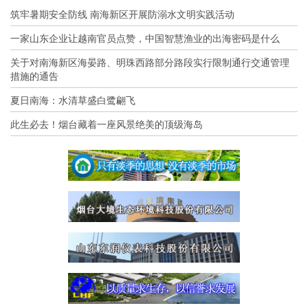
筑牢暑期安全防线 南海新区开展防溺水文明实践活动
一家山东企业让越南官员点赞，中国智慧渔业的出海密码是什么
关于对南海新区海晏路、明珠西路部分路段实行限制通行交通管理
措施的通告
夏日南海：水清草盛白鹭翩飞
此生必去！烟台藏着一座风景绝美的顶级海岛