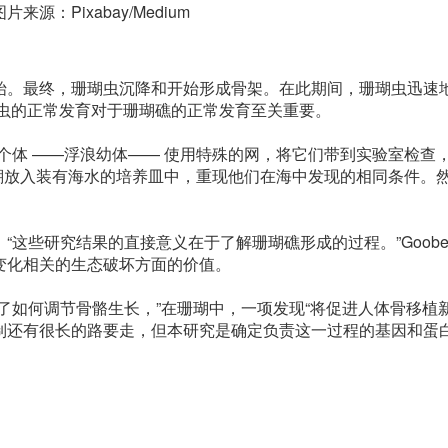
源：Pixabay/Medium
。最终，珊瑚虫沉降和开始形成骨架。在此期间，珊瑚虫迅速
瑚虫的正常发育对于珊瑚礁的正常发育至关重要。
体 ——浮浪幼体—— 使用特殊的网，将它们带到实验室检查
些珊瑚放入装有海水的培养皿中，重现他们在海中发现的相同条件。
。
些研究结果的直接意义在于了解珊瑚礁形成的过程。”Goobe
变化相关的生态破坏方面的价值。
了如何调节骨骼生长，”在珊瑚中，一项发现“将促进人体骨移植
制还有很长的路要走，但本研究是确定负责这一过程的基因和蛋