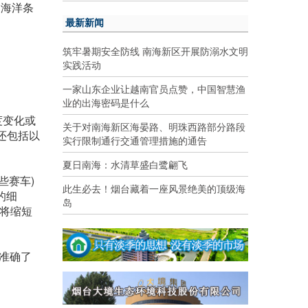
的海洋条
最新新闻
筑牢暑期安全防线 南海新区开展防溺水文明
实践活动
一家山东企业让越南官员点赞，中国智慧渔
业的出海密码是什么
度变化或
关于对南海新区海晏路、明珠西路部分路段
还包括以
实行限制通行交通管理措施的通告
夏日南海：水清草盛白鹭翩飞
些赛车)
此生必去！烟台藏着一座风景绝美的顶级海
的细
岛
这将缩短
像准确了