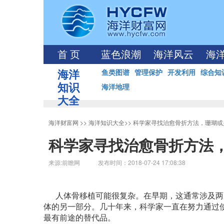
首 页
蓝色浪潮
海洋风云
海
海洋
鱼类图谱
管理保护
开发利用
综合知
知识
海洋地理
大全
海洋财富网
>>
海洋知识大全
>>
科学家寻找治愈骨折方法，珊瑚或
科学家寻找治愈骨折方法
来源:前瞻网 发布时间：2018-07-24 17:08:38
人体骨移植可能很复杂。在早期，这通常涉及两
体的另一部分。几十年来，科学家一直在努力通过
最有前途的替代品。