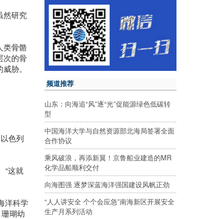
虽然研究
人类骨骼
层次的骨
的威胁。
频道推荐
山东：向海追“风”逐“光”促能源绿色低碳转
型
中国海洋大学与自然资源部北海局签署全面
是以色列
合作协议
乘风破浪，再添新翼！京鲁船业建造的MR
化学品船顺利交付
“这就
向海图强 逐梦深蓝海洋强国建设风帆正劲
“人人讲安全 个个会应急”南海新区开展安全
y海洋科学
生产月系列活动
，珊瑚幼