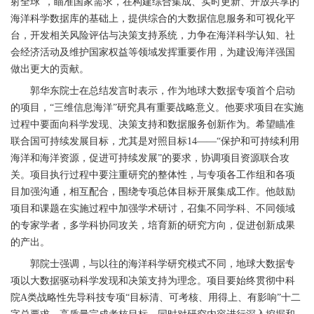
射全球”，瞄准国家需求，在构建综合集成、实时更新、开放共享的
海洋科学数据库的基础上，提供综合的大数据信息服务和可视化平
台，开发相关风险评估与决策支持系统，力争在海洋科学认知、社
会经济活动及维护国家权益等领域发挥重要作用，为建设海洋强国
做出更大的贡献。
郭华东院士在总结发言时表示，作为地球大数据专项首个启动
的项目，“三维信息海洋”研究具有重要战略意义。他要求项目在实施
过程中要面向科学发现、决策支持和数据服务创新作为。希望瞄准
联合国可持续发展目标，尤其是对照目标
14——
“保护和可持续利用
海洋和海洋资源，促进可持续发展”的要求，协调项目资源联合攻
关。项目执行过程中要注重研究的整体性，与专项各工作组和各项
目加强沟通，相互配合，围绕专项总体目标开展集成工作。他鼓励
项目和课题在实施过程中加强学术研讨，召集不同学科、不同领域
的专家学者，多学科协同攻关，培育新的研究方向，促进创新成果
的产出。
郭院士强调，与以往的海洋科学研究模式不同，地球大数据专
项以大数据驱动科学发现和决策支持为理念。项目要始终贯彻中科
院
A
类战略性先导科技专项“目标清、可考核、用得上、有影响”十二