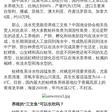
据中国水产流通与加工协会介绍，国内养殖三文鱼以淡
水养殖为主，比例占到98%，产量约为3万吨，进口主要来
自智利、挪威、苏格兰、澳大利亚、丹麦法罗群岛、加拿大
6国，约10万吨。
那么，淡水究竟能否养殖三文鱼？中国渔业协会相关负
责人对此表示，绝大多数鲑科鱼类为洄游性鱼类，无论是野
生的还是人工养殖的，产卵、孵化和幼鱼阶段均在淡水中完
成，生长期洄游或人工放回到海水中，性成熟后再回到淡水
中产卵。部分种类也可以在淡水中完成其整个生活史，比如
虹鳟鱼、山女鳟和高白鲑等。但是不同种类还有不同的生态
类型，比如说虹鳟经过驯化后也可以在海水里养殖，鲑属的
褐鳟，有淡水型和海水型的。
鲑鳟鱼系冷水性凶猛鱼类，对栖息环境要求很高，尤喜
水质清澈、溶氧丰富的山川溪流。其生长最适温度为14—1
6℃。目前，国内最大的鲑鳟鱼养殖基地位于青藏高原上的
青海龙羊峡，海拔2600米，年均水温12℃，不封冻。
养殖的“三文鱼”可以生吃吗？