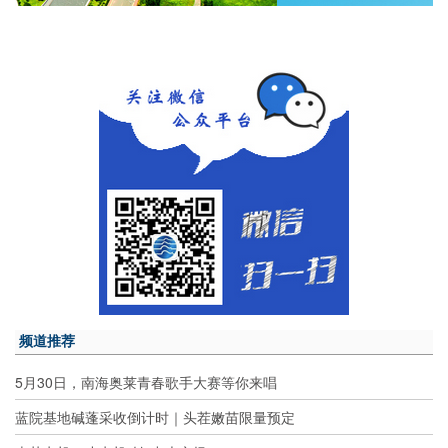
频道推荐
5月30日，南海奥莱青春歌手大赛等你来唱
蓝院基地碱蓬采收倒计时｜头茬嫩苗限量预定