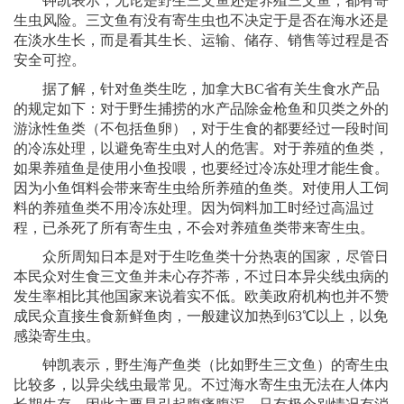
钟凯表示，无论是野生三文鱼还是养殖三文鱼，都有寄
生虫风险。三文鱼有没有寄生虫也不决定于是否在海水还是
在淡水生长，而是看其生长、运输、储存、销售等过程是否
安全可控。
据了解，针对鱼类生吃，加拿大BC省有关生食水产品
的规定如下：对于野生捕捞的水产品除金枪鱼和贝类之外的
游泳性鱼类（不包括鱼卵），对于生食的都要经过一段时间
的冷冻处理，以避免寄生虫对人的危害。对于养殖的鱼类，
如果养殖鱼是使用小鱼投喂，也要经过冷冻处理才能生食。
因为小鱼饵料会带来寄生虫给所养殖的鱼类。对使用人工饲
料的养殖鱼类不用冷冻处理。因为饲料加工时经过高温过
程，已杀死了所有寄生虫，不会对养殖鱼类带来寄生虫。
众所周知日本是对于生吃鱼类十分热衷的国家，尽管日
本民众对生食三文鱼并未心存芥蒂，不过日本异尖线虫病的
发生率相比其他国家来说着实不低。欧美政府机构也并不赞
成民众直接生食新鲜鱼肉，一般建议加热到63℃以上，以免
感染寄生虫。
钟凯表示，野生海产鱼类（比如野生三文鱼）的寄生虫
比较多，以异尖线虫最常见。不过海水寄生虫无法在人体内