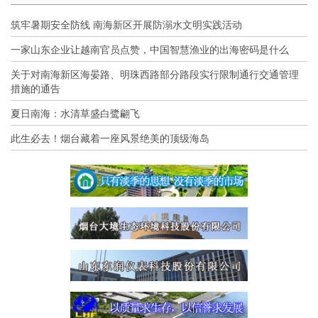
筑牢暑期安全防线 南海新区开展防溺水文明实践活动
一家山东企业让越南官员点赞，中国智慧渔业的出海密码是什么
关于对南海新区海晏路、明珠西路部分路段实行限制通行交通管理
措施的通告
夏日南海：水清草盛白鹭翩飞
此生必去！烟台藏着一座风景绝美的顶级海岛