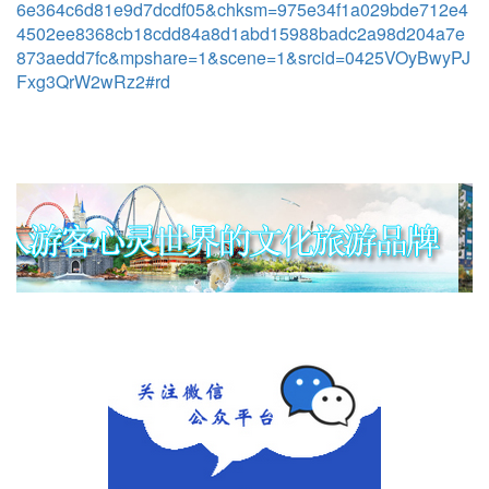
6e364c6d81e9d7dcdf05&chksm=975e34f1a029bde712e4
4502ee8368cb18cdd84a8d1abd15988badc2a98d204a7e
873aedd7fc&mpshare=1&scene=1&srcid=0425VOyBwyPJ
Fxg3QrW2wRz2#rd