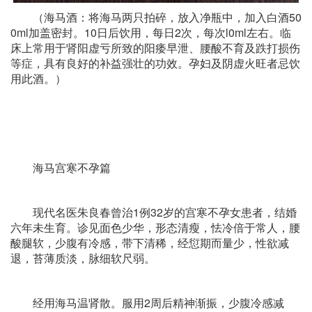
（海马酒：将海马两只拍碎，放入净瓶中，加入白酒50
0ml加盖密封。10日后饮用，每日2次，每次l0ml左右。临
床上常用于肾阳虚亏所致的阳痿早泄、腰酸不育及跌打损伤
等症，具有良好的补益强壮的功效。孕妇及阴虚火旺者忌饮
用此酒。）
海马宫寒不孕篇
现代名医朱良春曾治1例32岁的宫寒不孕女患者，结婚
六年未生育。诊见面色少华，形态清瘦，怯冷倍于常人，腰
酸腿软，少腹有冷感，带下清稀，经愆期而量少，性欲减
退，苔薄质淡，脉细软尺弱。
经用海马温肾散。服用2周后精神渐振，少腹冷感减