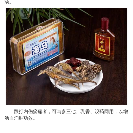
汤。
跌打内伤瘀痛者，可与参三七、乳香、没药同用，以增
活血消肿功效。