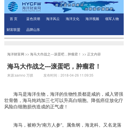
首 页
蓝色浪潮
海洋风云
海洋文化
海洋视频
领军人物
财富联盟
品牌山东
海洋财富网
>>
海马大作战之---滚蛋吧，肿瘤君！
>> 正文内容
海马大作战之---滚蛋吧，肿瘤君！
来源:samno 万骐 发布时间：2018-04-26 11:09:35
海马是海洋生物，海洋的生物性质都是咸的，咸入肾强
壮骨骼，海马炖鸡加三七可以升高白细胞。降低癌症放化疗
风险白细胞损伤造成的正气虚！
海马，被称为“南方人参”。属鱼纲，海龙科。又名龙落