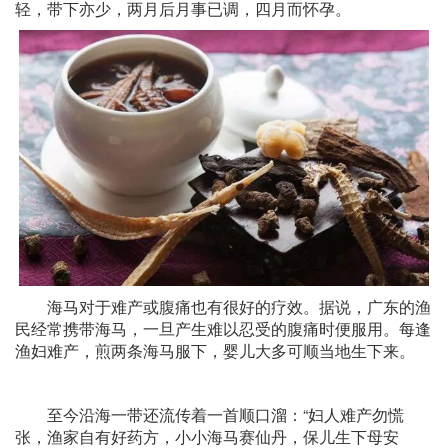
轻，带下亦少，两月后月事已调，四月而怀孕。
海马对于难产或腹痛也有很好的疗效。据说，广东的渔
民经常携带海马，一旦产生难以忍受的腹痛时便服用。每逢
渔妇难产，煎两条海马服下，婴儿大多可顺当地生下来。
至今沿海一带还流传着一首顺口溜：“妇人难产勿慌
张，渔家自有好药方，小小海马赛仙丹，保儿生下母安