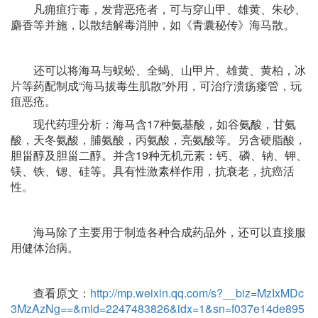
凡痈疽疔毒，发背恶疮者，可与穿山甲、雄黄、朱砂、
麝香等并施，以散结解毒消肿，如《青囊秘传》海马散。
还可以将海马与蜈蚣、全蝎、山甲片、雄黄、黄柏，冰
片等药配制成“海马拔毒生肌散”外用，可治疗溃疡瘘管，玩
疽恶疮。
现代药理分析：海马含17种氨基酸，如谷氨酸，甘氨
酸，天冬氨酸，脯氨酸，丙氨酸，亮氨酸等。另含硬脂酸，
胆甾醇及胆甾二醇。并含19种无机元素：钙、磷、钠、钾、
镁、铁、锶、硅等。具有性激素样作用，抗衰老，抗癌活
性。
海马除了主要用于制造各种合成药品外，还可以直接服
用健体治病。
查看原文：
http://mp.weixin.qq.com/s?__biz=MzIxMDc
3MzAzNg==&mid=2247483826&idx=1&sn=f037e14de895