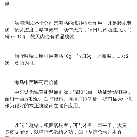
康。
沿海渔民还十分推崇海马的滋补强壮作用，凡是腰肌劳
伤，疲劳过度，精神倦怠，动作无力，每日用黄酒送服海马
粉5～10g，数天内便有明显功效。
治疗哮喘，则可用海马10g，当归6g，水煎服，日服2
次，黄酒为引。
海马中西医药用价值
中医认为海马能温通血脉，调和气血，故能散结消肿，
而用于癥瘕积聚、跌打损伤、痈疽疔疮等证。我们临床中也
作为很好的扶正抗癌药在临床应用。
凡气血凝结，积聚痞块者，可与木香、牵牛子、大黄、
陈皮等配伍，以增行气散结之功，如《圣济总录》木香