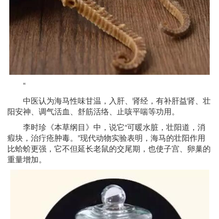
“
中医认为海马性味甘温，入肝、肾经，有补肝益肾、壮
阳安神、调气活血、舒筋活络、止咳平喘等功用。
李时珍《本草纲目》中，说它“可暖水脏，壮阳道，消
瘕块，治疔疮肿毒。”现代动物实验表明，海马的壮阳作用
比蛤蚧更强，它不但延长老鼠的交尾期，也使子宫、卵巢的
重量增加。