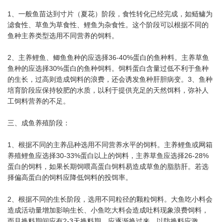
1、一般鱼苗达到寸片（夏花）阶段，食性转化已经完成，如鲢鳙为
滤食性、草鱼为草食性、鲤鱼为杂食性。这个阶段可以根据不同的
鱼种主养类型选用不同营养的饲料。
2、主养鲤鱼、鲫鱼鱼种的应选择36-40%蛋白的鱼种料。主养草鱼
鱼种的应选择30%蛋白的鱼种饲料。饲料蛋白含量过低不利于鱼种
的生长，过高则造成饲料的浪费，还会诱发鱼种肝胆病变。3、鱼种
培育阶段应保持较肥的水质，以利于提供充足的天然饵料，弥补人
工饲料营养的不足。
三、成鱼养殖阶段：
1、根据不同的主养品种选用不同营养水平的饲料。主养鲤鱼或网箱
养殖鲤鱼应选择30-33%蛋白以上的饲料，主养草鱼应选择26-28%
蛋白的饲料，如果长期饲喂高蛋白饲料易造成草鱼的脂肪肝。若选
择偏高蛋白的饲料应降低饲料的投饵率。
2、根据不同的生长阶段，选用不同粒径的颗粒饲料。大鱼吃小料会
造成活动量增加影响生长、小鱼吃大料会造成吐料现象浪费饲料，
而且换料期间应有2-3天换料期，应逐渐换过来，以防换料应激。