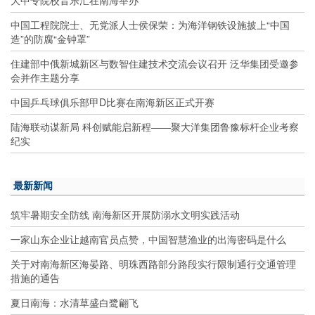
中国工程院院士、无党派人士侯保荣：为海洋钢铁设施披上“中国
造”的防腐“金钟罩”
住建部中俄新城新区与数智住建技术交流会议召开 泛华集团受邀参
会并作主题分享
中国乒乓球俱乐部甲D比赛在南海新区正式开赛
陆海联动谋新局 科创赋能启新程——聚大洋集团鲁豫标杆企业考察
纪实
最新新闻
筑牢暑期安全防线 南海新区开展防溺水文明实践活动
一家山东企业让越南官员点赞，中国智慧渔业的出海密码是什么
关于对南海新区海晏路、明珠西路部分路段实行限制通行交通管理
措施的通告
夏日南海：水清草盛白鹭翩飞