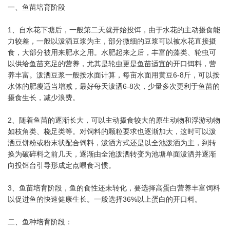
一、鱼苗培育阶段
1、自水花下塘后，一般第二天就开始投饵，由于水花的主动摄食能
力较差，一般以泼洒豆浆为主，部分微细的豆浆可以被水花直接摄
食，大部分被用来肥水之用。水肥起来之后，丰富的藻类、轮虫可
以供给鱼苗充足的营养，尤其是轮虫更是鱼苗适宜的开口饵料，营
养丰富。泼洒豆浆一般按水面计算，每亩水面用黄豆6-8斤，可以按
水体的肥瘦适当增减，最好每天泼洒6-8次，少量多次更利于鱼苗的
摄食生长，减少浪费。
2、随着鱼苗的逐渐长大，可以主动摄食较大的原生动物和浮游动物
如枝角类、桡足类等。对饲料的颗粒要求也逐渐加大，这时可以泼
洒豆饼粉或粉末状配合饲料，泼洒方式还是以全池泼洒为主，到转
换为破碎料之前几天，逐渐由全池泼洒转变为池塘单面泼洒并逐渐
向投饵台引导形成定点喂食习惯。
3、鱼苗培育阶段，鱼的食性还未转化，要选择高蛋白营养丰富饲料
以促进鱼的快速健康生长。一般选择36%以上蛋白的开口料。
二、鱼种培育阶段：