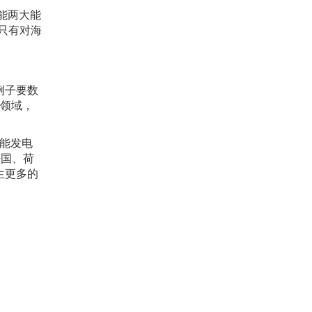
能两大能
只有对海
。
例子要数
该领域，
汐能发电
法国、荷
生更多的