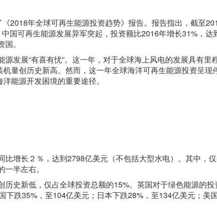
2018年全球可再生能源投资趋势》报告。报告指出，截至201
。中国可再生能源发展异军突起，投资额比2016年增长31%，达
资国。
源发展“有喜有忧”。这一年，对于全球海上风电的发展具有里
装机量创历史新高。然而，这一年全球海洋可再生能源投资呈现
海洋能源开发困境的重要途径。
比增长２％，达到2798亿美元（不包括大型水电）。其中，
额的一半左右。
创历史新低，仅占全球投资总额的15%。英国对于绿色能源的投
国下跌35%，至104亿美元；日本下跌28%，至134亿美元；美