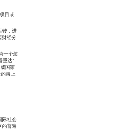
电项目或
运转，进
源财经分
第一个装
重达1.
挪威国家
般的海上
国际社会
区的普遍