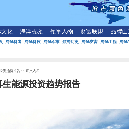
洋文化
海洋视频
领军人物
财富联盟
品牌山
识
海洋科考
海洋科技
海洋军事
航海历史
海洋灾害
海洋工程
海洋
投资趋势报告
>> 正文内容
再生能源投资趋势报告