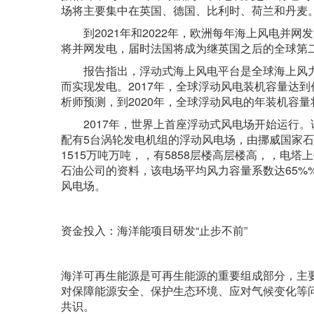
场将主要集中在英国、德国、比利时、荷兰和丹麦
到2021年和2022年，欧洲每年海上风电并网发电
将并网发电，届时法国将成为继英国之后的全球第
报告指出，浮动式海上风电平台是全球海上风力
而实现发电。2017年，全球浮动风电装机容量达
析师预测，到2020年，全球浮动风电的年装机容量
2017年，世界上首座浮动式风电场开始运行。
配有5台涡轮发电机组的浮动风电场，由挪威国家石
1515万吨万吨，，有5858层楼高层楼高，，电
石油公司的资料，该电场平均风力容量系数达65%
风电场。
资金投入：海洋能项目研发“止步不前”
海洋可再生能源是可再生能源的重要组成部分，主
对保障能源安全、保护生态环境、应对气候变化等
共识。