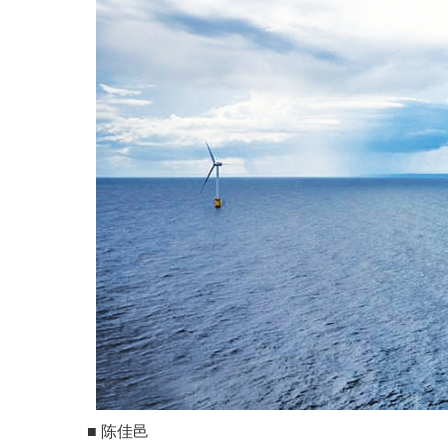
■ 陈佳邑