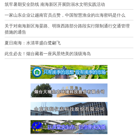
筑牢暑期安全防线 南海新区开展防溺水文明实践活动
一家山东企业让越南官员点赞，中国智慧渔业的出海密码是什么
关于对南海新区海晏路、明珠西路部分路段实行限制通行交通管理
措施的通告
夏日南海：水清草盛白鹭翩飞
此生必去！烟台藏着一座风景绝美的顶级海岛