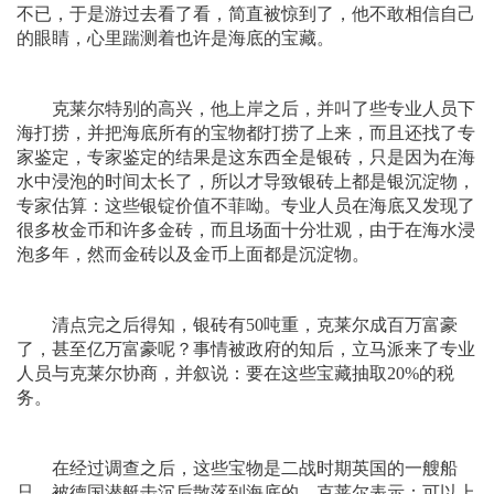
不已，于是游过去看了看，简直被惊到了，他不敢相信自己
的眼睛，心里踹测着也许是海底的宝藏。
克莱尔特别的高兴，他上岸之后，并叫了些专业人员下
海打捞，并把海底所有的宝物都打捞了上来，而且还找了专
家鉴定，专家鉴定的结果是这东西全是银砖，只是因为在海
水中浸泡的时间太长了，所以才导致银砖上都是银沉淀物，
专家估算：这些银锭价值不菲呦。专业人员在海底又发现了
很多枚金币和许多金砖，而且场面十分壮观，由于在海水浸
泡多年，然而金砖以及金币上面都是沉淀物。
清点完之后得知，银砖有50吨重，克莱尔成百万富豪
了，甚至亿万富豪呢？事情被政府的知后，立马派来了专业
人员与克莱尔协商，并叙说：要在这些宝藏抽取20%的税
务。
在经过调查之后，这些宝物是二战时期英国的一艘船
只，被德国潜艇击沉后散落到海底的。克莱尔表示：可以上