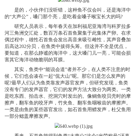
是的，小伙伴们没听错，这种鱼不仅会叫，还是海洋中
的“大声公”，嗓门那个亮，是吃着金嗓子喉宝长大的吗?
研究人员表示，每年春天在加利福尼亚海湾与科罗拉多
河三角洲交汇处，数百万条石首鱼聚集于此集体产卵。在求
偶过程中，雄性石首鱼会发出高音来吸引雌性，其声音叠加
后高达202分贝，在鱼类中拔得头筹。但这并不全是优点，
要知道，在那么静谧的海洋中，这大嗓门儿一亮，可能会损
害其它海洋动物脆弱的耳膜。
其实，鱼类中“能说会道”者并不少，在人类不注意的时
候，它们也会凑在一起“侃大山”呢。那它们是怎么发声的
呢?最早人们认为鱼类靠发声器官发声，但研究发现，鱼类
没有专门的发声器官，它们的发声方法大致分为两类。一类
是吃东西、拍击水、挖洞穴时发出的。像鲷鱼咬贝壳时的摩
擦声，翻车鱼的咬牙声，竹夹鱼、翻车鱼咽喉齿的摩擦声。
一类是由鱼的某些器官发出，如石首鱼用鳔发声，杜父鱼用
一部分鳃盖摩擦发声。
看来，石首鱼能得到鱼类“大声公”这个“光荣称号”还真