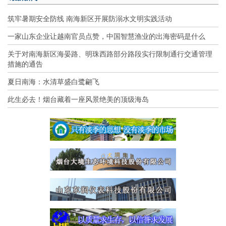
筑牢暑期安全防线 南海新区开展防溺水文明实践活动
一家山东企业让越南官员点赞，中国智慧渔业的出海密码是什么
关于对南海新区海晏路、明珠西路部分路段实行限制通行交通管理
措施的通告
夏日南海：水清草盛白鹭翩飞
此生必去！烟台藏着一座风景绝美的顶级海岛