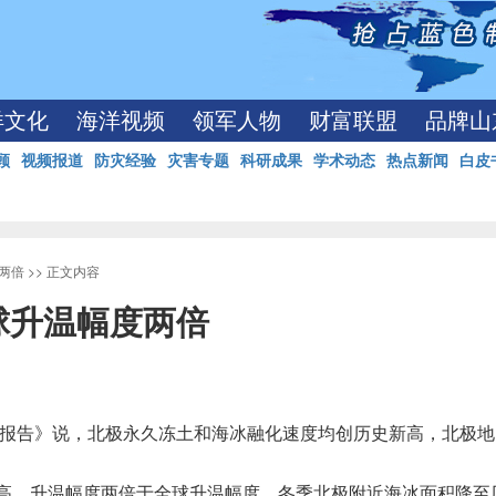
洋文化
海洋视频
领军人物
财富联盟
品牌山
顾
视频报道
防灾经验
灾害专题
科研成果
学术动态
热点新闻
白皮
两倍
>> 正文内容
球升温幅度两倍
报告》说，北极永久冻土和海冰融化速度均创历史新高，北极地
高，升温幅度两倍于全球升温幅度。冬季北极附近海冰面积降至