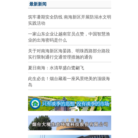
最新新闻
筑牢暑期安全防线 南海新区开展防溺水文明
实践活动
一家山东企业让越南官员点赞，中国智慧渔
业的出海密码是什么
关于对南海新区海晏路、明珠西路部分路段
实行限制通行交通管理措施的通告
夏日南海：水清草盛白鹭翩飞
此生必去！烟台藏着一座风景绝美的顶级海
岛