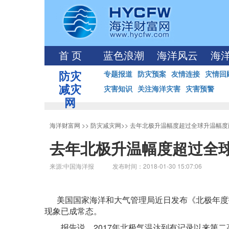
首 页
蓝色浪潮
海洋风云
海
防灾
专题报道
防灾预案
友情连接
灾情回
减灾
灾害知识
关注海洋灾害
灾害预警
网
海洋财富网
>>
防灾减灾网
>>
去年北极升温幅度超过全球升温幅度
去年北极升温幅度超过全
来源:中国海洋报 发布时间：2018-01-30 15:07:06
美国国家海洋和大气管理局近日发布《北极年度
现象已成常态。
报告说，2017年北极气温达到有记录以来第二