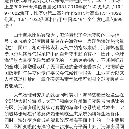
是有现代海洋观测记录以来海洋最热的一年。2017年全球
上层2000米海洋热含量比1981-2010年的平均状态高了19.1
9×1022焦耳，比历史第二高的年份2015年高出1.51×1022
焦耳。1.51×1022焦耳相当于中国2016年全年发电量的699
倍！
由于海水比热容较大，海洋累积了全球变暖的主要信
号：90%的全球变暖能量储存在海洋中，表现为海洋热含量
增加。同时，相对于地表和大气中的指标来说，海洋热含量
受厄尔尼诺等气候系统中的自然变率影响较小。因此，全球
海洋热含量变化是气候变化的一个稳健的指针。不断创纪录
的全球海洋增暖表明了无可置疑的全球变暖事实，根据联合
国政府间气候变化专门委员会气候评估报告，工业革命以来
人类活动排放的二氧化碳等温室气体很可能是全球变暖的主
要驱动力。
大气物理研究所的数据同时表明：海洋变暖已经发生在
全球绝大部分海域，大西洋和南大洋是海洋变暖最为迅速的
海区。海洋变暖将持续对脆弱的海洋生态系统造成冲击，比
如破坏珊瑚礁群落及依赖珊瑚礁生态系统的海洋生物群体。
同时，海洋变热造成的膨胀效应是海平面上升的一个主要原
因，不断变暖的海洋将进一步推动海平面上升。海洋变暖同