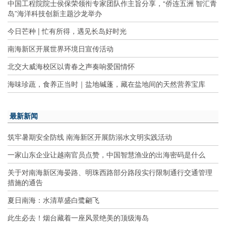
中国工程院院士侯保荣领衔专家团队作主旨分享，“侨连五洲 智汇青
岛”海洋科技创新主题沙龙举办
今日芒种 | 忙有所得，遇见长岛好时光
南海新区开展世界环境日宣传活动
北交大威海校区以青春之声奏响爱国情怀
海味珍蔬，食养正当时｜盐地碱蓬，藏在盐地间的天然营养宝库
最新新闻
筑牢暑期安全防线 南海新区开展防溺水文明实践活动
一家山东企业让越南官员点赞，中国智慧渔业的出海密码是什么
关于对南海新区海晏路、明珠西路部分路段实行限制通行交通管理
措施的通告
夏日南海：水清草盛白鹭翩飞
此生必去！烟台藏着一座风景绝美的顶级海岛