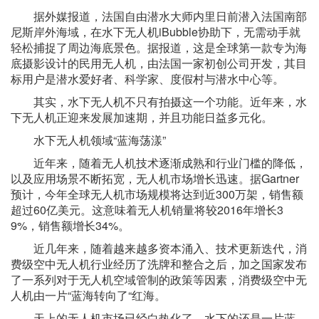
据外媒报道，法国自由潜水大师内里日前潜入法国南部
尼斯岸外海域，在水下无人机iBubble协助下，无需动手就
轻松捕捉了周边海底景色。据报道，这是全球第一款专为海
底摄影设计的民用无人机，由法国一家初创公司开发，其目
标用户是潜水爱好者、科学家、度假村与潜水中心等。
其实，水下无人机不只有拍摄这一个功能。近年来，水
下无人机正迎来发展加速期，并且功能日益多元化。
水下无人机领域“蓝海荡漾”
近年来，随着无人机技术逐渐成熟和行业门槛的降低，
以及应用场景不断拓宽，无人机市场增长迅速。据Gartner
预计，今年全球无人机市场规模将达到近300万架，销售额
超过60亿美元。这意味着无人机销量将较2016年增长3
9%，销售额增长34%。
近几年来，随着越来越多资本涌入、技术更新迭代，消
费级空中无人机行业经历了洗牌和整合之后，加之国家发布
了一系列对于无人机空域管制的政策等因素，消费级空中无
人机由一片“蓝海转向了“红海。
天上的无人机市场已经白热化了，水下的还是一片蓝