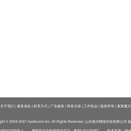
关于我们
|
服务条款
|
联系方式
|
广告服务
|
商务洽谈
|
工作机会
|
版权所有
|
麦斯魔方
ight © 2004-2021 hycfw.com Inc. All Rights Reserved. 山东海洋网络科技有限公
09042200号-1
增值电信业务经营许可证：鲁B2-20120067
技术支持：Mofyi