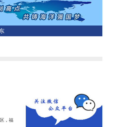
东
范区，福