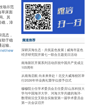
牧场示范
海草床面
局。其
哈礁，漳
和流态，
有助于稳
频道推荐
通运输、
深耕滨海生态・共筑蓝色发展 | 威海市蓝色
.net/new
经济研究院开展七一联合主题党日活动
南海新区开展系列活动庆祝中国共产党成立
105周年
从南海启航 向未来奔赴！北交大威海校区举
行2026年毕业典礼暨学位授予仪式
穆穆院士任学术委员会主任委员!山东科技大
学与中国海洋大学、河海大学共建的海洋-
数理前沿交叉联合实验室第一届学术委员会
第一次会议召开