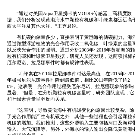
“通过对美国Aqua卫星携带的MODIS传感器上高精度数
据，我们分析发现黄渤海水中颗粒有机碳和叶绿素都远远高
西太平洋及其他大洋。”王秀君说。
有机碳的储量多少，直接表明了黄渤海的储碳能力。海
通过微型浮游植物的光合作用吸收二氧化碳，叶绿素的含量
以反映光合作用的强弱。通过分析2003年~2016年黄渤海的颗
粒有机碳和叶绿素卫星数据，研究人员还发现，这两项指标
厄尔尼诺、拉尼娜事件时都有规律性表现。
“叶绿素在2011年拉尼娜事件时达最高值，在2015年~201
年极强厄尔尼诺事件时降到最低值，相比2011年降低了约2
0%。这表明，光合作用过程受厄尔尼诺、拉尼娜现象的影响
显著。”但是，在分析颗粒有机碳含量时，研究团队发现，它
和叶绿素含量呈弱反向关系。
“这表明，导致黄渤海中有机碳变化的原因比较复杂。除
了光合作用能产生有机碳之外，其他一些过程也会引起颗粒
机碳的增加。我们推测，这些外源输入主要包括河口及海岸
输入、大气沉降等。另外，外海水的输入输出会降低黄渤海