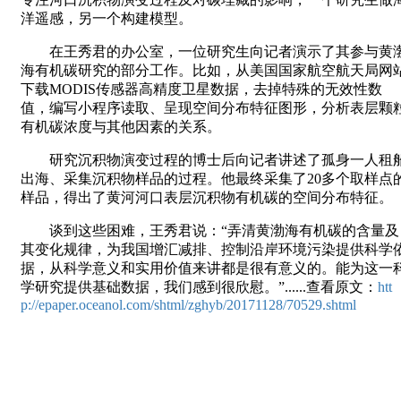
洋遥感，另一个构建模型。
在王秀君的办公室，一位研究生向记者演示了其参与黄
海有机碳研究的部分工作。比如，从美国国家航空航天局网
下载MODIS传感器高精度卫星数据，去掉特殊的无效性数
值，编写小程序读取、呈现空间分布特征图形，分析表层颗
有机碳浓度与其他因素的关系。
研究沉积物演变过程的博士后向记者讲述了孤身一人租
出海、采集沉积物样品的过程。他最终采集了20多个取样点
样品，得出了黄河河口表层沉积物有机碳的空间分布特征。
谈到这些困难，王秀君说：“弄清黄渤海有机碳的含量及
其变化规律，为我国增汇减排、控制沿岸环境污染提供科学
据，从科学意义和实用价值来讲都是很有意义的。能为这一
学研究提供基础数据，我们感到很欣慰。”......查看原文：
htt
p://epaper.oceanol.com/shtml/zghyb/20171128/70529.shtml