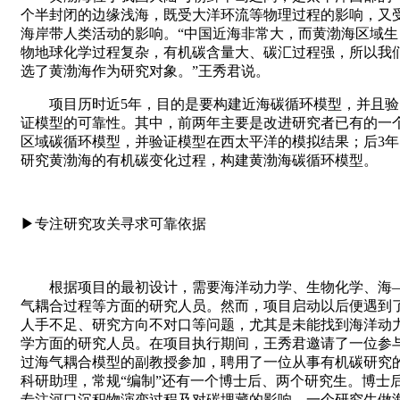
个半封闭的边缘浅海，既受大洋环流等物理过程的影响，又
海岸带人类活动的影响。“中国近海非常大，而黄渤海区域生
物地球化学过程复杂，有机碳含量大、碳汇过程强，所以我
选了黄渤海作为研究对象。”王秀君说。
项目历时近5年，目的是要构建近海碳循环模型，并且验
证模型的可靠性。其中，前两年主要是改进研究者已有的一
区域碳循环模型，并验证模型在西太平洋的模拟结果；后3年
研究黄渤海的有机碳变化过程，构建黄渤海碳循环模型。
▶专注研究攻关寻求可靠依据
根据项目的最初设计，需要海洋动力学、生物化学、海
气耦合过程等方面的研究人员。然而，项目启动以后便遇到
人手不足、研究方向不对口等问题，尤其是未能找到海洋动
学方面的研究人员。在项目执行期间，王秀君邀请了一位参
过海气耦合模型的副教授参加，聘用了一位从事有机碳研究
科研助理，常规“编制”还有一个博士后、两个研究生。博士
专注河口沉积物演变过程及对碳埋藏的影响，一个研究生做