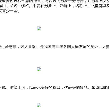
能够操控风和气息的神兽，与台风的形象十分符合，让原本对大众
作用，又名“飞轻”。不管在形象上，功能上，名称上，飞廉都具
灾害少一些。
表可爱憨厚，讨人喜欢，是我国与世界各国人民友谊的见证。大
佩、雕塑上面，以表示美好的祝愿，代表好的预兆。希望以此