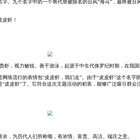
。九个名字中的一个将代替被除名的台风“海马”，最终被台
皮皮虾！
富贵虾，视力敏锐、善于游泳，起源于中生代侏罗纪时期，在我国
络流行的表情包“皮皮虾，我们走”。由于“皮皮虾”这个名字
是“皮皮虾”了。它符合这次主题活动的初衷，能够广泛吸引群众
浓，为历代人们所称颂，有浓情、富贵、高洁、端庄之意。