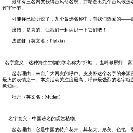
最终有三名网友获得台风命名权，并精选出九个台风候选名字
评审环节。
可能你已经听说了，九个备选名称中，有我们热爱的——
没错，是真的。让我们一起认识一下它们吧！
皮皮虾（英文名：Pipixia）
名字意义：这种海生生物的学名称为“虾蛄”，也叫濑尿虾、
起名理由：来自广大网友的呼声。皮皮虾这个名字的来源是网
最火的表情之一。本次活动关注度最高，呼声最强烈的名字就
象知识。
牡丹（英文名：Mudan）
名字意义：中国著名的观赏植物。
起名理由：它是中国的特产花卉，其花大、形美、色艳、香