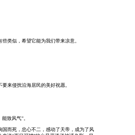
有些类似，希望它能为我们带来凉意。
不要来侵扰沿海居民的美好祝愿。
能致风气”。
国而死，忠心不二，感动了天帝，成为了风