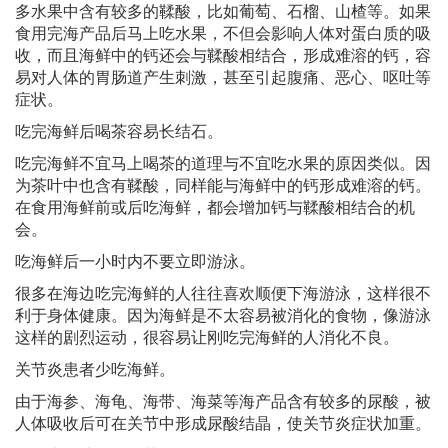
多水果中含有较多的鞣酸，比如葡萄、石榴、山楂等。如果
食用完海产品后马上吃水果，不但会影响人体对蛋白质的吸
收，而且海鲜中的钙还会与鞣酸相结合，形成难溶的钙，容
易对人体的胃肠道产生刺激，甚至引起腹痛、恶心、呕吐等
症状。
吃完海鲜后喝茶容易长结石。
吃完海鲜不宜马上喝茶的道理与不宜吃水果的原因类似。因
为茶叶中也含有鞣酸，同样能与海鲜中的钙形成难溶的钙。
在食用海鲜前或后吃海鲜，都会增加钙与鞣酸相结合的机
会。
吃海鲜后一小时内不要立即游泳。
很多在海边吃完海鲜的人往往喜欢顺便下海游泳，这样很不
利于身体健康。因为海鲜是不太容易被消化的食物，像游泳
这样的剧烈运动，很容易让刚吃完海鲜的人消化不良。
关节炎患者少吃海鲜。
由于海参、海龟、海带、海菜等海产品含有较多的尿酸，被
人体吸收后可在关节中形成尿酸结晶，使关节炎症状加重。