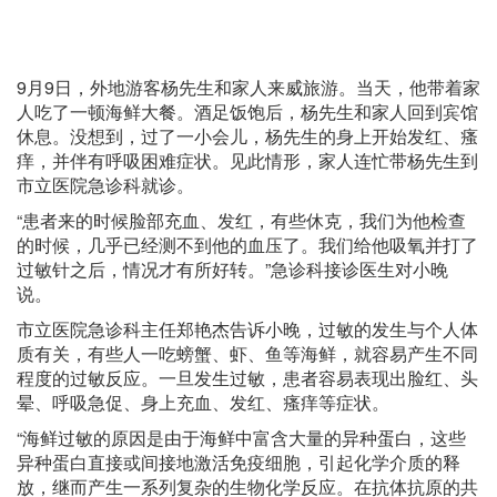
9月9日，外地游客杨先生和家人来威旅游。当天，他带着家
人吃了一顿海鲜大餐。酒足饭饱后，杨先生和家人回到宾馆
休息。没想到，过了一小会儿，杨先生的身上开始发红、瘙
痒，并伴有呼吸困难症状。见此情形，家人连忙带杨先生到
市立医院急诊科就诊。
“患者来的时候脸部充血、发红，有些休克，我们为他检查
的时候，几乎已经测不到他的血压了。我们给他吸氧并打了
过敏针之后，情况才有所好转。”急诊科接诊医生对小晚
说。
市立医院急诊科主任郑艳杰告诉小晚，过敏的发生与个人体
质有关，有些人一吃螃蟹、虾、鱼等海鲜，就容易产生不同
程度的过敏反应。一旦发生过敏，患者容易表现出脸红、头
晕、呼吸急促、身上充血、发红、瘙痒等症状。
“海鲜过敏的原因是由于海鲜中富含大量的异种蛋白，这些
异种蛋白直接或间接地激活免疫细胞，引起化学介质的释
放，继而产生一系列复杂的生物化学反应。在抗体抗原的共