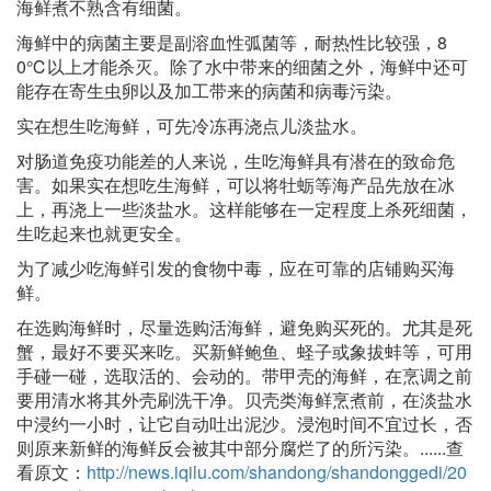
海鲜煮不熟含有细菌。
海鲜中的病菌主要是副溶血性弧菌等，耐热性比较强，8
0℃以上才能杀灭。除了水中带来的细菌之外，海鲜中还可
能存在寄生虫卵以及加工带来的病菌和病毒污染。
实在想生吃海鲜，可先冷冻再浇点儿淡盐水。
对肠道免疫功能差的人来说，生吃海鲜具有潜在的致命危
害。如果实在想吃生海鲜，可以将牡蛎等海产品先放在冰
上，再浇上一些淡盐水。这样能够在一定程度上杀死细菌，
生吃起来也就更安全。
为了减少吃海鲜引发的食物中毒，应在可靠的店铺购买海
鲜。
在选购海鲜时，尽量选购活海鲜，避免购买死的。尤其是死
蟹，最好不要买来吃。买新鲜鲍鱼、蛏子或象拔蚌等，可用
手碰一碰，选取活的、会动的。带甲壳的海鲜，在烹调之前
要用清水将其外壳刷洗干净。贝壳类海鲜烹煮前，在淡盐水
中浸约一小时，让它自动吐出泥沙。浸泡时间不宜过长，否
则原来新鲜的海鲜反会被其中部分腐烂了的所污染。......查
看原文：
http://news.iqilu.com/shandong/shandonggedi/20