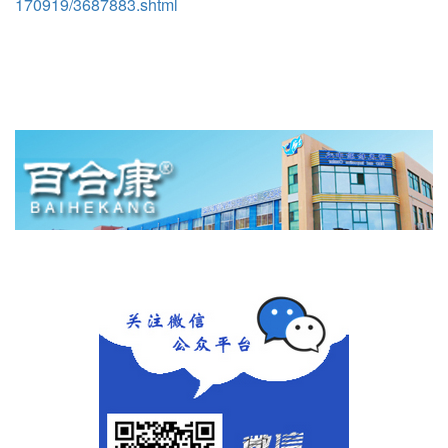
170919/3687883.shtml