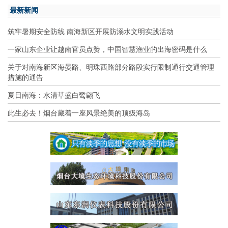
最新新闻
筑牢暑期安全防线 南海新区开展防溺水文明实践活动
一家山东企业让越南官员点赞，中国智慧渔业的出海密码是什么
关于对南海新区海晏路、明珠西路部分路段实行限制通行交通管理
措施的通告
夏日南海：水清草盛白鹭翩飞
此生必去！烟台藏着一座风景绝美的顶级海岛