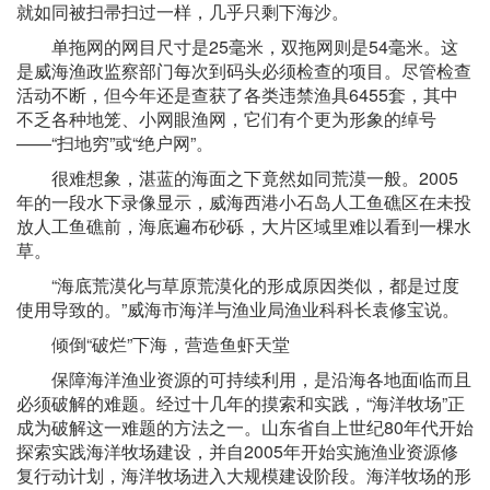
就如同被扫帚扫过一样，几乎只剩下海沙。
单拖网的网目尺寸是25毫米，双拖网则是54毫米。这
是威海渔政监察部门每次到码头必须检查的项目。尽管检查
活动不断，但今年还是查获了各类违禁渔具6455套，其中
不乏各种地笼、小网眼渔网，它们有个更为形象的绰号
——“扫地穷”或“绝户网”。
很难想象，湛蓝的海面之下竟然如同荒漠一般。2005
年的一段水下录像显示，威海西港小石岛人工鱼礁区在未投
放人工鱼礁前，海底遍布砂砾，大片区域里难以看到一棵水
草。
“海底荒漠化与草原荒漠化的形成原因类似，都是过度
使用导致的。”威海市海洋与渔业局渔业科科长袁修宝说。
倾倒“破烂”下海，营造鱼虾天堂
保障海洋渔业资源的可持续利用，是沿海各地面临而且
必须破解的难题。经过十几年的摸索和实践，“海洋牧场”正
成为破解这一难题的方法之一。山东省自上世纪80年代开始
探索实践海洋牧场建设，并自2005年开始实施渔业资源修
复行动计划，海洋牧场进入大规模建设阶段。海洋牧场的形