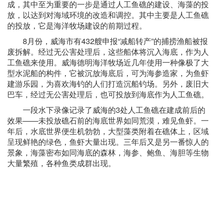
成，其中至为重要的一步是通过人工鱼礁的建设、海藻的投
放，以达到对海域环境的改造和调控。其中主要是人工鱼礁
的投放，它是海洋牧场建设的前期过程。
8月份，威海市有432艘申报“减船转产”的捕捞渔船被报
废拆解。经过无公害处理后，这些船体将沉入海底，作为人
工鱼礁来使用。威海德明海洋牧场近几年使用一种像极了大
型水泥船的构件，它被沉放海底后，可为海参造家，为鱼虾
建游乐园，为喜欢海钓的人们打造沉船钓场。另外，废旧大
巴车，经过无公害处理后，也可投放到海底作为人工鱼礁。
一段水下录像记录了威海的3处人工鱼礁在建成前后的
效果——未投放礁石前的海底世界如同荒漠，难见鱼虾。一
年后，水底世界便生机勃勃，大型藻类附着在礁体上，区域
呈现鲜艳的绿色，鱼虾大量出现。三年后又是另一番惊人的
景象，海藻密布如同海底的森林，海参、鲍鱼、海胆等生物
大量繁殖，各种鱼类成群出现。