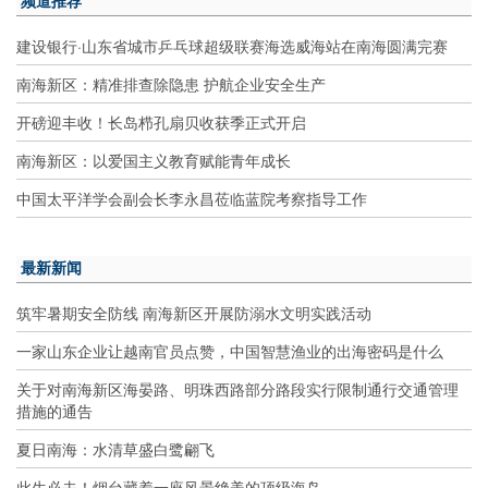
频道推荐
建设银行·山东省城市乒乓球超级联赛海选威海站在南海圆满完赛
南海新区：精准排查除隐患 护航企业安全生产
开磅迎丰收！长岛栉孔扇贝收获季正式开启
南海新区：以爱国主义教育赋能青年成长
中国太平洋学会副会长李永昌莅临蓝院考察指导工作
最新新闻
筑牢暑期安全防线 南海新区开展防溺水文明实践活动
一家山东企业让越南官员点赞，中国智慧渔业的出海密码是什么
关于对南海新区海晏路、明珠西路部分路段实行限制通行交通管理
措施的通告
夏日南海：水清草盛白鹭翩飞
此生必去！烟台藏着一座风景绝美的顶级海岛