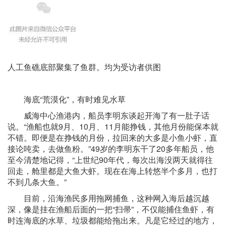
人工鱼礁底部聚集了鱼群。均为受访者供图
海底“荒漠化”，有时难见水草
威海中心渔港内，船员李明东谈起开海了有一肚子话
说。“渔船也就9月、10月、11月能挣钱，其他月份能保本就
不错。即便是在挣钱的月份，拉回来的大多是小鱼小虾，直
接论吨卖，去做鱼粉。”49岁的李明东干了20多年船员，他
至今清楚地记得，“上世纪90年代，每次出海没两天就得往
回走，舱里都是大鱼大虾。现在在海上转悠半个多月，也打
不到几条大鱼。”
目前，沿海渔民多用拖网捕鱼，这种网入海后越沉越
深，像是挂在渔船后面的一把“扫帚”，不仅能捕住鱼虾，有
时连海底的水草、垃圾都能给拖出来。凡是它经过的地方，