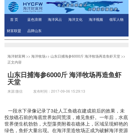
首 页
蓝色浪潮
海洋风云
海洋文化
海洋视频
领军人物
财富联盟
品牌山东
海洋财富网
>>
海洋牧场
>>
山东日捕海参6000斤 海洋牧场再造鱼虾天堂
>>
正文内容
山东日捕海参6000斤 海洋牧场再造鱼虾
天堂
来源:微信 发布时间：2017-09-06 15:29:13
一段水下录像记录了3处人工鱼礁在建成前后的效果，未
投放礁石前的海底世界如同荒漠，难见鱼虾。一年后，水底
世界便生机勃勃，大型藻类附着在礁体上，区域呈现鲜艳的
绿色，鱼虾大量出现。在海洋里造牧场正成为破解海洋资源