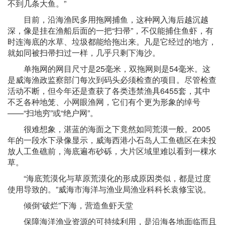
不到几条大鱼。”
目前，沿海渔民多用拖网捕鱼，这种网入海后越沉越
深，像是挂在渔船后面的一把“扫帚”，不仅能捕住鱼虾，有
时连海底的水草、垃圾都能给拖出来。凡是它经过的地方，
就如同被扫帚扫过一样，几乎只剩下海沙。
单拖网的网目尺寸是25毫米，双拖网则是54毫米。这
是威海渔政监察部门每次到码头必须检查的项目。尽管检查
活动不断，但今年还是查获了各类违禁渔具6455套，其中
不乏各种地笼、小网眼渔网，它们有个更为形象的绰号
——“扫地穷”或“绝户网”。
很难想象，湛蓝的海面之下竟然如同荒漠一般。2005
年的一段水下录像显示，威海西港小石岛人工鱼礁区在未投
放人工鱼礁前，海底遍布砂砾，大片区域里难以看到一棵水
草。
“海底荒漠化与草原荒漠化的形成原因类似，都是过度
使用导致的。”威海市海洋与渔业局渔业科科长袁修宝说。
倾倒“破烂”下海，营造鱼虾天堂
保障海洋渔业资源的可持续利用，是沿海各地面临而且