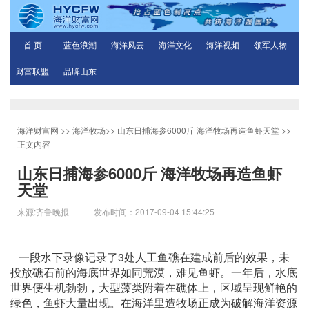
首 页
蓝色浪潮
海洋风云
海洋文化
海洋视频
领军人物
财富联盟
品牌山东
海洋财富网
>>
海洋牧场
>>
山东日捕海参6000斤 海洋牧场再造鱼虾天堂
>>
正文内容
山东日捕海参6000斤 海洋牧场再造鱼虾
天堂
来源:齐鲁晚报 发布时间：2017-09-04 15:44:25
一段水下录像记录了3处人工鱼礁在建成前后的效果，未
投放礁石前的海底世界如同荒漠，难见鱼虾。一年后，水底
世界便生机勃勃，大型藻类附着在礁体上，区域呈现鲜艳的
绿色，鱼虾大量出现。在海洋里造牧场正成为破解海洋资源