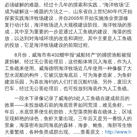
必须破解的难题。经过十几年的摸索和实践，“海洋牧场”正
成为破解这一难题的方法之一。山东省自上世纪80年代开始
探索实践海洋牧场建设，并自2005年开始实施渔业资源修
复行动计划，海洋牧场进入大规模建设阶段。海洋牧场的形
成，其中至为重要的一步是通过人工鱼礁的建设、海藻的投
放，以达到对海域环境的改造和调控。其中主要是人工鱼礁
的投放，它是海洋牧场建设的前期过程。
8月份，威海市有432艘申报“减船转产”的捕捞渔船被报
废拆解。经过无公害处理后，这些船体将沉入海底，作为人
工鱼礁来使用。威海德明海洋牧场近几年使用一种像极了大
型水泥船的构件，它被沉放海底后，可为海参造家，为鱼虾
建游乐园，为喜欢海钓的人们打造沉船钓场。另外，废旧大
巴车，经过无公害处理后，也可投放到海底作为人工鱼礁。
一段水下录像记录了威海的3处人工鱼礁在建成前后的
效果——未投放礁石前的海底世界如同荒漠，难见鱼虾。一
年后，水底世界便生机勃勃，大型藻类附着在礁体上，区域
呈现鲜艳的绿色，鱼虾大量出现。三年后又是另一番惊人的
景象，海藻密布如同海底的森林，海参、鲍鱼、海胆等生物
大量繁殖，各种鱼类成群出现。......查看原文：
http://www.h