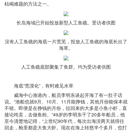
枯竭难题的方法之一。
长岛海域已开始投放新型人工鱼礁。受访者供图
没有人工鱼礁的海底一片荒芜，投放人工鱼礁的海底长出了
海草。
人工鱼礁底部聚集了鱼群。均为受访者供图
海底“荒漠化”，有时难见水草
威海中心渔港内，船员李明东谈起开海了有一肚子话
说。“渔船也就9月、10月、11月能挣钱，其他月份能保本就
不错。即便是在挣钱的月份，拉回来的大多是小鱼小虾，直
接论吨卖，去做鱼粉。”49岁的李明东干了20多年船员，他
至今清楚地记得，“上世纪90年代，每次出海没两天就得往
回走，舱里都是大鱼大虾。现在在海上转悠半个多月，也打