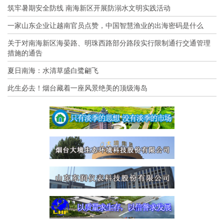
筑牢暑期安全防线 南海新区开展防溺水文明实践活动
一家山东企业让越南官员点赞，中国智慧渔业的出海密码是什么
关于对南海新区海晏路、明珠西路部分路段实行限制通行交通管理
措施的通告
夏日南海：水清草盛白鹭翩飞
此生必去！烟台藏着一座风景绝美的顶级海岛