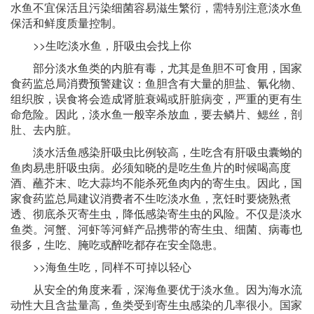
水鱼不宜保活且污染细菌容易滋生繁衍，需特别注意淡水鱼
保活和鲜度质量控制。
>>生吃淡水鱼，肝吸虫会找上你
部分淡水鱼类的内脏有毒，尤其是鱼胆不可食用，国家
食药监总局消费预警建议：鱼胆含有大量的胆盐、氰化物、
组织胺，误食将会造成肾脏衰竭或肝脏病变，严重的更有生
命危险。因此，淡水鱼一般宰杀放血，要去鳞片、鳃丝，剖
肚、去内脏。
淡水活鱼感染肝吸虫比例较高，生吃含有肝吸虫囊蚴的
鱼肉易患肝吸虫病。必须知晓的是吃生鱼片的时候喝高度
酒、蘸芥末、吃大蒜均不能杀死鱼肉内的寄生虫。因此，国
家食药监总局建议消费者不生吃淡水鱼，烹饪时要烧熟煮
透、彻底杀灭寄生虫，降低感染寄生虫的风险。不仅是淡水
鱼类。河蟹、河虾等河鲜产品携带的寄生虫、细菌、病毒也
很多，生吃、腌吃或醉吃都存在安全隐患。
>>海鱼生吃，同样不可掉以轻心
从安全的角度来看，深海鱼要优于淡水鱼。因为海水流
动性大且含盐量高，鱼类受到寄生虫感染的几率很小。国家