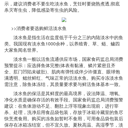
示，建议消费者不要生吃淡水鱼，烹饪时要烧熟煮透,彻底
杀灭寄生虫，降低感染寄生虫的风险。
>>消费者要选购鲜活淡水鱼
淡水鱼是指生活在盐度低于千分之三的内陆淡水中的鱼
类。我国现有淡水鱼1000余种，以养殖青、草、鲢、鳙四
大家鱼闻名世界。
淡水鱼一般以活鱼流通供应市场，国家食药监总局消费
预警提示：应选择鱼体完整(体表有黏液、鳞片紧密且齐
全、肛门凹陷未破肚)、肌肉有弹性或伴少许僵直、眼球饱
满透明、鳃丝鲜红、气味正常的活淡水鱼。购买冷冻淡水鱼
需注意，除鱼体冻结，其质量要求要与鲜活鱼体基本一致。
淡水鱼的保活是其鲜度的最高境界，设法降温、增氧、
净化水质是确保存活的有效手段。国家食药监总局消费预警
建议：在鱼体游动不足、翻肚上浮等现象出现前，进行宰
杀、处理，洗净后用食品袋包装，存放于冰箱冷藏室的鱼尽
快烹煮食用。购买的冻鱼如暂时不食用，可用食品袋包装后
保存在冰箱冻结室，但不宜久放。夏秋高温、高湿季节，淡